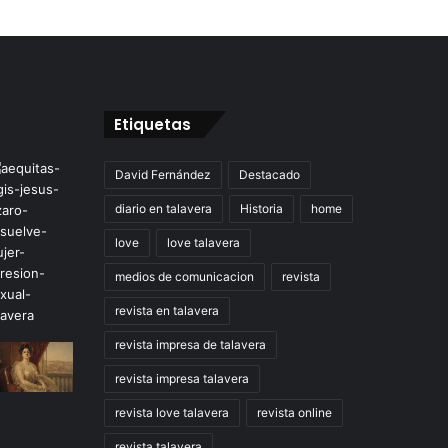
Etiquetas
David Fernández
Destacado
diario en talavera
Historia
home
love
love talavera
medios de comunicacion
revista
revista en talavera
revista impresa de talavera
revista impresa talavera
revista love talavera
revista online
revista talavera