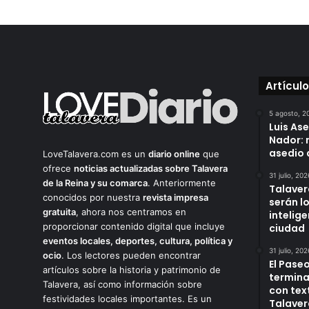
Artícul
5 agosto, 2
Luis As
Nador: 
asedio 
LoveTalavera.com es un
diario online
que
ofrece
noticias actualizadas sobre Talavera
31 julio, 202
de la Reina y su comarca
. Anteriormente
Talaver
conocidos por nuestra
revista impresa
serán l
gratuita
, ahora nos centramos en
intelige
proporcionar contenido digital que incluye
ciudad
eventos locales, deportes, cultura, política y
31 julio, 202
ocio
. Los lectores pueden encontrar
El Paseo
artículos sobre la historia y patrimonio de
termina
Talavera, así como información sobre
con tex
festividades locales importantes. Es un
Talaver