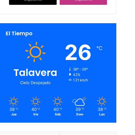
El Tiempo
26
℃
Talavera
38º - 26º
42%
1.21 km/h
Cielo Despejado
38
40
40
39
38
℃
℃
℃
℃
℃
Jue
Vie
Sáb
Dom
Lun