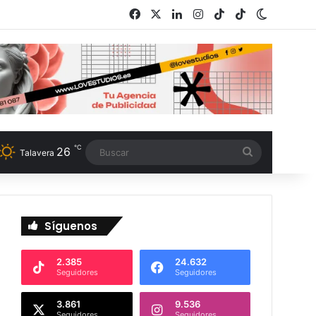
Facebook
X
LinkedIn
Instagram
TikTok
RSS
Switch s
℃
26
Buscar
Talavera
Síguenos
2.385
24.632
Seguidores
Seguidores
3.861
9.536
Seguidores
Seguidores