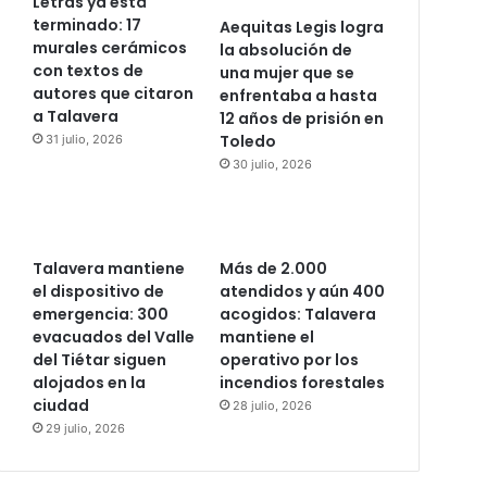
Letras ya está
terminado: 17
Aequitas Legis logra
murales cerámicos
la absolución de
con textos de
una mujer que se
autores que citaron
enfrentaba a hasta
a Talavera
12 años de prisión en
Toledo
31 julio, 2026
30 julio, 2026
Talavera mantiene
Más de 2.000
el dispositivo de
atendidos y aún 400
emergencia: 300
acogidos: Talavera
evacuados del Valle
mantiene el
del Tiétar siguen
operativo por los
alojados en la
incendios forestales
ciudad
28 julio, 2026
29 julio, 2026