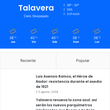
Talavera
38º - 32º
26%
3.01 km/h
Cielo Despejado
38
40
40
38
38
℃
℃
℃
℃
℃
Jue
Vie
Sáb
Dom
Lun
Reciente
Popular
Luis Asensio Ramos, el Héroe de
Nador: resistencia durante el asedio
de 1921
5 agosto, 2026
Talavera renueva la zona azul: así
serán los nuevos parquímetros