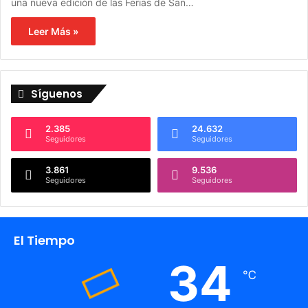
una nueva edición de las Ferias de San…
Leer Más »
Síguenos
2.385
24.632
Seguidores
Seguidores
3.861
9.536
Seguidores
Seguidores
El Tiempo
34
℃