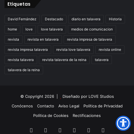
Etiquetas
David Fernández
Destacado
diario en talavera
Historia
home
love
love talavera
medios de comunicacion
revista
revista en talavera
revista impresa de talavera
revista impresa talavera
revista love talavera
revista online
revista talavera
revista talavera de la reina
talavera
talavera de la reina
© Copyright 2026 |
Diseñado por
LOVE Studios
Conócenos
Contacto
Aviso Legal
Política de Privacidad
Política de Cookies
Rectificaciones
Facebook
X
LinkedIn
Instagram
TikTok
RSS