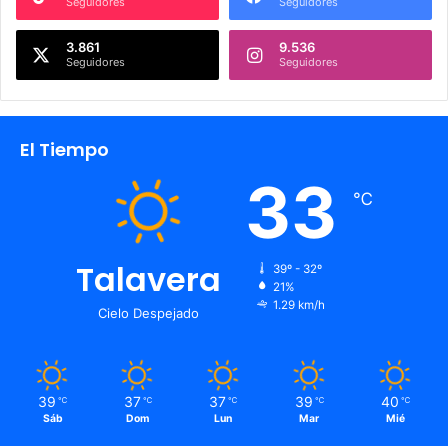
Seguidores
Seguidores
3.861
9.536
Seguidores
Seguidores
El Tiempo
33
℃
Talavera
39º - 32º
21%
1.29 km/h
Cielo Despejado
39
37
37
39
40
℃
℃
℃
℃
℃
Sáb
Dom
Lun
Mar
Mié