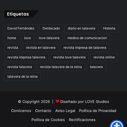
Etiquetas
David Fernández
Destacado
diario en talavera
Historia
home
love
love talavera
medios de comunicacion
revista
revista en talavera
revista impresa de talavera
revista impresa talavera
revista love talavera
revista online
revista talavera
revista talavera de la reina
talavera
talavera de la reina
© Copyright 2026 |
Diseñado por
LOVE Studios
Conócenos
Contacto
Aviso Legal
Política de Privacidad
Política de Cookies
Rectificaciones