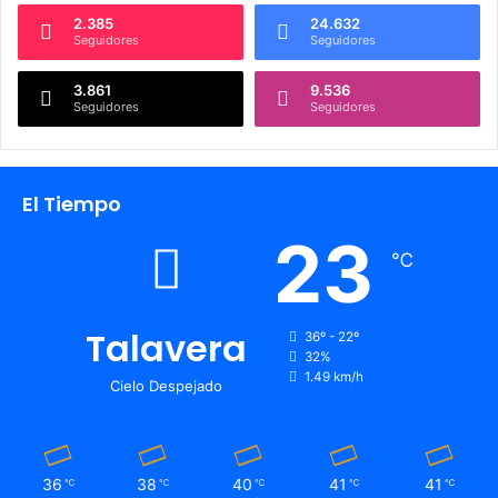
2.385
24.632
Seguidores
Seguidores
3.861
9.536
Seguidores
Seguidores
El Tiempo
23
℃
Talavera
36º - 22º
32%
1.49 km/h
Cielo Despejado
36
38
40
41
41
℃
℃
℃
℃
℃