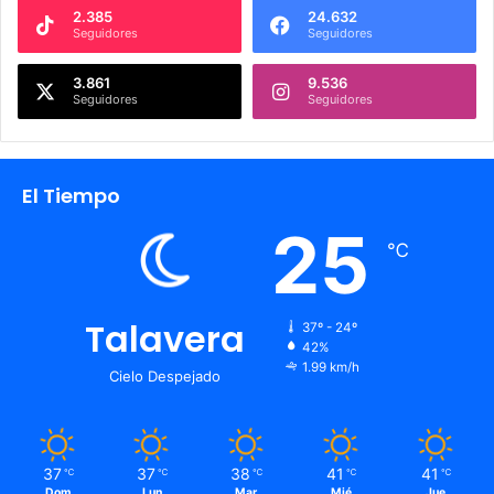
2.385
24.632
Seguidores
Seguidores
3.861
9.536
Seguidores
Seguidores
El Tiempo
25
℃
Talavera
37º - 24º
42%
1.99 km/h
Cielo Despejado
37
37
38
41
41
℃
℃
℃
℃
℃
Dom
Lun
Mar
Mié
Jue