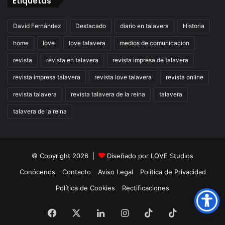
Etiquetas
David Fernández
Destacado
diario en talavera
Historia
home
love
love talavera
medios de comunicacion
revista
revista en talavera
revista impresa de talavera
revista impresa talavera
revista love talavera
revista online
revista talavera
revista talavera de la reina
talavera
talavera de la reina
© Copyright 2026 |
Diseñado por
LOVE Studios
Conócenos
Contacto
Aviso Legal
Política de Privacidad
Política de Cookies
Rectificaciones
Facebook
X
LinkedIn
Instagram
TikTok
RSS