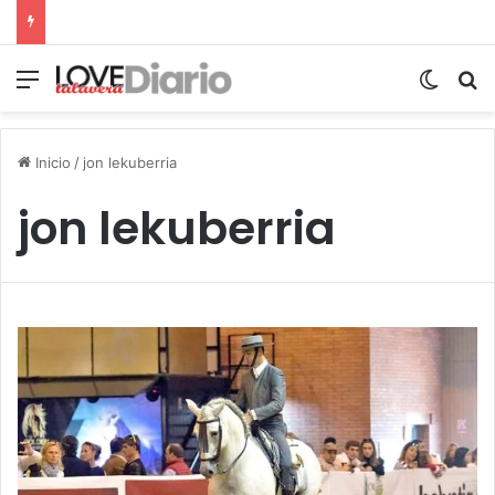
Menú
Switch
B
Inicio
/
jon lekuberria
jon lekuberria