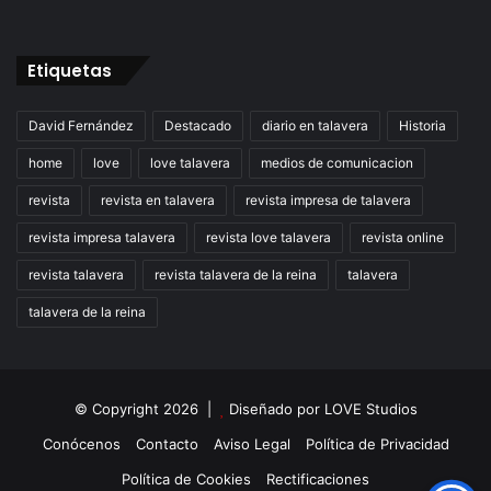
Etiquetas
David Fernández
Destacado
diario en talavera
Historia
home
love
love talavera
medios de comunicacion
revista
revista en talavera
revista impresa de talavera
revista impresa talavera
revista love talavera
revista online
revista talavera
revista talavera de la reina
talavera
talavera de la reina
© Copyright 2026 |
Diseñado por
LOVE Studios
Conócenos
Contacto
Aviso Legal
Política de Privacidad
Política de Cookies
Rectificaciones