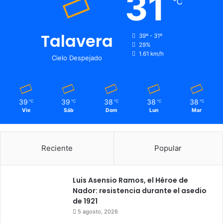
31
℃
Talavera
39º - 31º
29%
1.61 km/h
Cielo Despejado
39
39
38
38
38
℃
℃
℃
℃
℃
Vie
Sáb
Dom
Lun
Mar
Reciente
Popular
Luis Asensio Ramos, el Héroe de
Nador: resistencia durante el asedio
de 1921
5 agosto, 2026