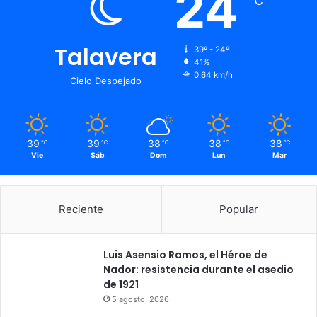
24
℃
Talavera
39º - 24º
41%
0.64 km/h
Cielo Despejado
39
39
38
38
38
℃
℃
℃
℃
℃
Vie
Sáb
Dom
Lun
Mar
Reciente
Popular
Luis Asensio Ramos, el Héroe de
Nador: resistencia durante el asedio
de 1921
5 agosto, 2026