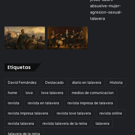
Etiquetas
David Fernández
Destacado
diario en talavera
Historia
home
love
love talavera
medios de comunicacion
revista
revista en talavera
revista impresa de talavera
revista impresa talavera
revista love talavera
revista online
revista talavera
revista talavera de la reina
talavera
talavera de la reina