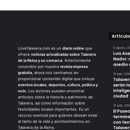
Artícul
LoveTalavera.com es un
diario online
que
5 agosto, 2
Luis As
ofrece
noticias actualizadas sobre Talavera
Nador: 
de la Reina y su comarca
. Anteriormente
asedio 
conocidos por nuestra
revista impresa
gratuita
, ahora nos centramos en
31 julio, 202
proporcionar contenido digital que incluye
Talaver
serán l
eventos locales, deportes, cultura, política y
intelige
ocio
. Los lectores pueden encontrar
ciudad
artículos sobre la historia y patrimonio de
Talavera, así como información sobre
31 julio, 202
festividades locales importantes. Es un
El Paseo
recurso esencial para quienes desean estar
termina
al tanto de la vida y acontecimientos en
con tex
Talaver
Talavera de la Reina.