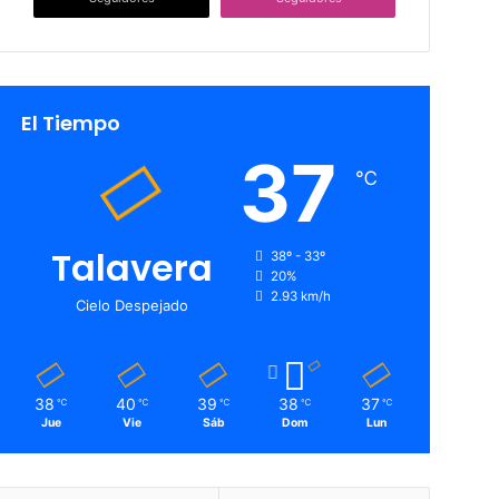
El Tiempo
37
℃
Talavera
38º - 33º
20%
2.93 km/h
Cielo Despejado
38
40
39
38
37
℃
℃
℃
℃
℃
Jue
Vie
Sáb
Dom
Lun