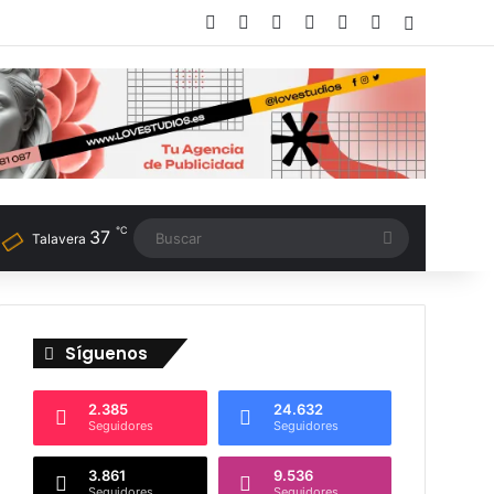
Facebook
X
LinkedIn
Instagram
TikTok
RSS
Switch sk
℃
37
Buscar
Talavera
Síguenos
2.385
24.632
Seguidores
Seguidores
3.861
9.536
Seguidores
Seguidores