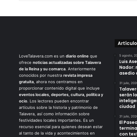
Artícul
LoveTalavera.com es un
diario online
que
5 agosto, 2
Luis As
ofrece
noticias actualizadas sobre Talavera
Nador: 
de la Reina y su comarca
. Anteriormente
asedio 
conocidos por nuestra
revista impresa
gratuita
, ahora nos centramos en
31 julio, 202
proporcionar contenido digital que incluye
Talaver
serán l
eventos locales, deportes, cultura, política y
intelige
ocio
. Los lectores pueden encontrar
ciudad
artículos sobre la historia y patrimonio de
Talavera, así como información sobre
31 julio, 202
festividades locales importantes. Es un
El Paseo
recurso esencial para quienes desean estar
termina
al tanto de la vida y acontecimientos en
con tex