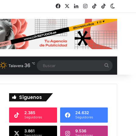
Facebook
X
LinkedIn
Instagram
TikTok
RSS
Switch s
℃
36
Buscar
Talavera
Síguenos
2.385
24.632
Seguidores
Seguidores
3.861
9.536
Seguidores
Seguidores