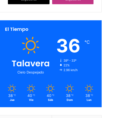
El Tiempo
36
℃
Talavera
38º - 33º
22%
2.96 km/h
Cielo Despejado
38
40
40
38
38
℃
℃
℃
℃
℃
Jue
Vie
Sáb
Dom
Lun