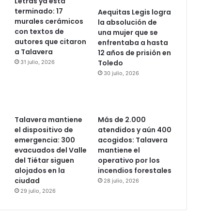
Letras ya está
terminado: 17
Aequitas Legis logra
murales cerámicos
la absolución de
con textos de
una mujer que se
autores que citaron
enfrentaba a hasta
a Talavera
12 años de prisión en
Toledo
31 julio, 2026
30 julio, 2026
Talavera mantiene
Más de 2.000
el dispositivo de
atendidos y aún 400
emergencia: 300
acogidos: Talavera
evacuados del Valle
mantiene el
del Tiétar siguen
operativo por los
alojados en la
incendios forestales
ciudad
28 julio, 2026
29 julio, 2026