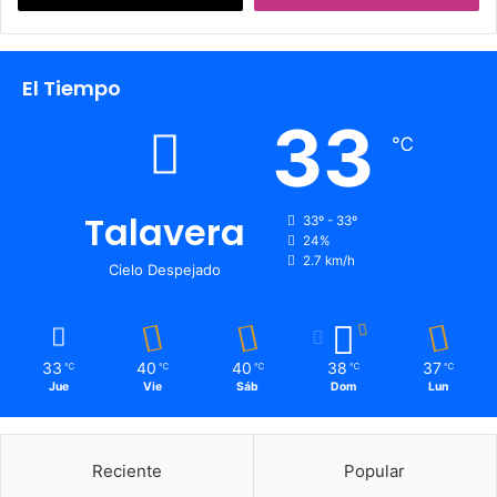
El Tiempo
33
℃
Talavera
33º - 33º
24%
2.7 km/h
Cielo Despejado
33
40
40
38
37
℃
℃
℃
℃
℃
Jue
Vie
Sáb
Dom
Lun
Reciente
Popular