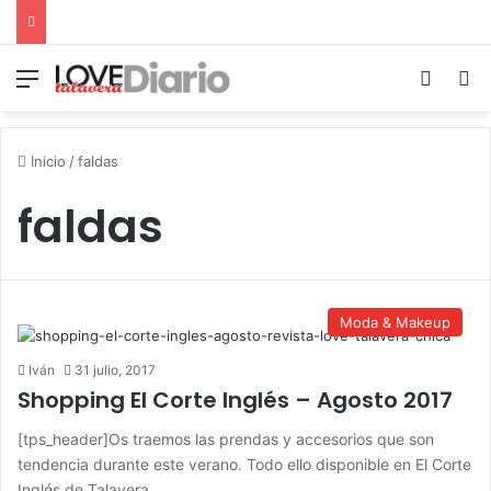
Menú
Switch
B
Inicio
/
faldas
faldas
Moda & Makeup
Iván
31 julio, 2017
Shopping El Corte Inglés – Agosto 2017
[tps_header]Os traemos las prendas y accesorios que son
tendencia durante este verano. Todo ello disponible en El Corte
Inglés de Talavera…