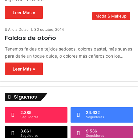
Leer Más »
Moda & Makeup
Alicia Dulac
30 octubre, 2014
Faldas de otoño
Tenemos faldas de tejidos sedosos, colores pastel, más suaves
para darle un toque dulce, o colores más cañeros con los…
Leer Más »
Síguenos
2.385
24.632
Seguidores
Seguidores
3.861
9.536
Seguidores
Seguidores