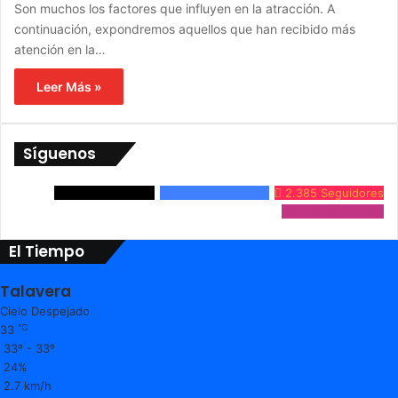
Son muchos los factores que influyen en la atracción. A
continuación, expondremos aquellos que han recibido más
atención en la…
Leer Más »
Síguenos
3.861
Seguidores
24.632
Seguidores
2.385
Seguidores
9.536
Seguidores
El Tiempo
Talavera
Cielo Despejado
℃
33
33º - 33º
24%
2.7 km/h