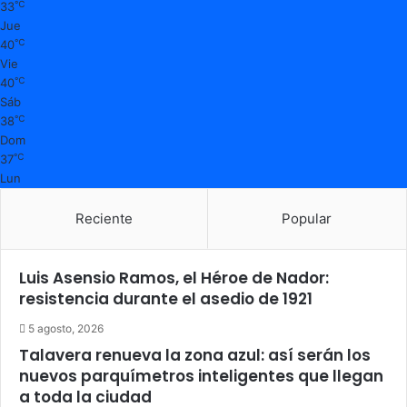
℃
33
Jue
℃
40
Vie
℃
40
Sáb
℃
38
Dom
℃
37
Lun
Reciente
Popular
Luis Asensio Ramos, el Héroe de Nador:
resistencia durante el asedio de 1921
5 agosto, 2026
Talavera renueva la zona azul: así serán los
nuevos parquímetros inteligentes que llegan
a toda la ciudad