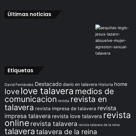
Últimas noticias
Etiquetas
Destacado
home
diario en talavera
David Fernández
Historia
love talavera
medios de
love
comunicacion
revista en
revista
talavera
revista
revista impresa de talavera
revista
impresa talavera
revista love talavera
online
revista talavera
revista talavera de la reina
talavera
talavera de la reina