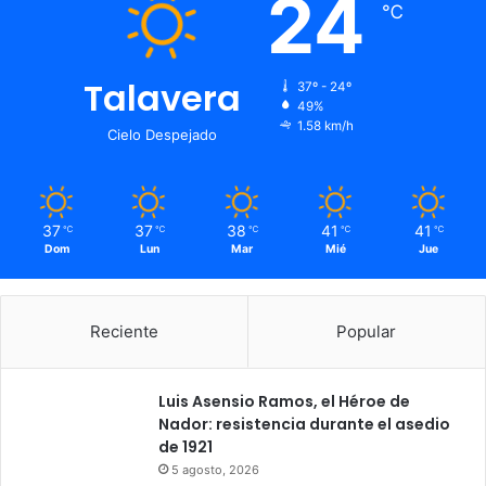
24
℃
Talavera
37º - 24º
49%
1.58 km/h
Cielo Despejado
37
37
38
41
41
℃
℃
℃
℃
℃
Dom
Lun
Mar
Mié
Jue
Reciente
Popular
Luis Asensio Ramos, el Héroe de
Nador: resistencia durante el asedio
de 1921
5 agosto, 2026