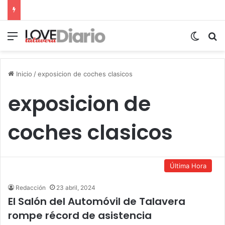
Menú
Switch
B
Inicio
/
exposicion de coches clasicos
exposicion de
coches clasicos
Última Hora
Redacción
23 abril, 2024
El Salón del Automóvil de Talavera
rompe récord de asistencia