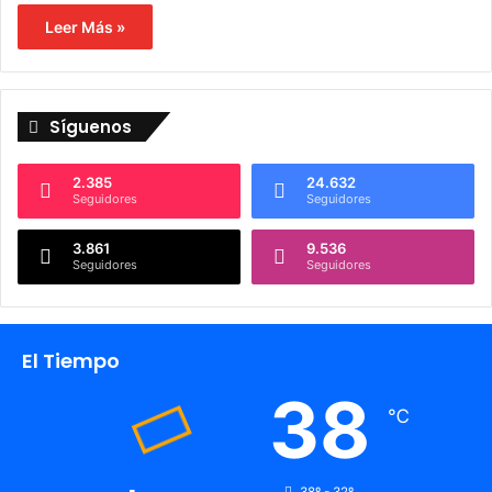
Leer Más »
Síguenos
2.385
24.632
Seguidores
Seguidores
3.861
9.536
Seguidores
Seguidores
El Tiempo
38
℃