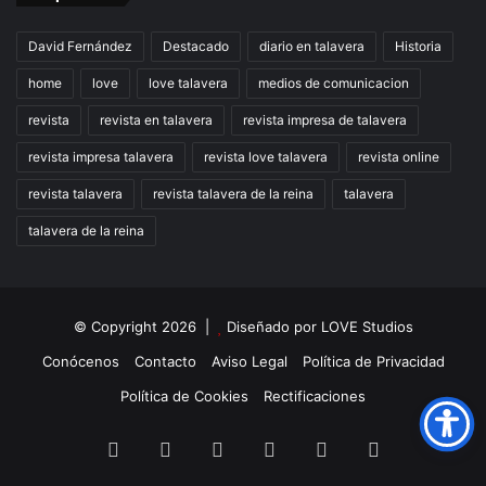
David Fernández
Destacado
diario en talavera
Historia
home
love
love talavera
medios de comunicacion
revista
revista en talavera
revista impresa de talavera
revista impresa talavera
revista love talavera
revista online
revista talavera
revista talavera de la reina
talavera
talavera de la reina
© Copyright 2026 |
Diseñado por
LOVE Studios
Conócenos
Contacto
Aviso Legal
Política de Privacidad
Política de Cookies
Rectificaciones
Facebook
X
LinkedIn
Instagram
TikTok
RSS