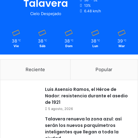
Talavera
38º - 32º
13%
6.48 km/h
Cielo Despejado
38
38
38
38
39
℃
℃
℃
℃
℃
Vie
Sáb
Dom
Lun
Mar
Reciente
Popular
Luis Asensio Ramos, el Héroe de
Nador: resistencia durante el asedio
de 1921
5 agosto, 2026
Talavera renueva la zona azul: así
serán los nuevos parquímetros
inteligentes que llegan a toda la