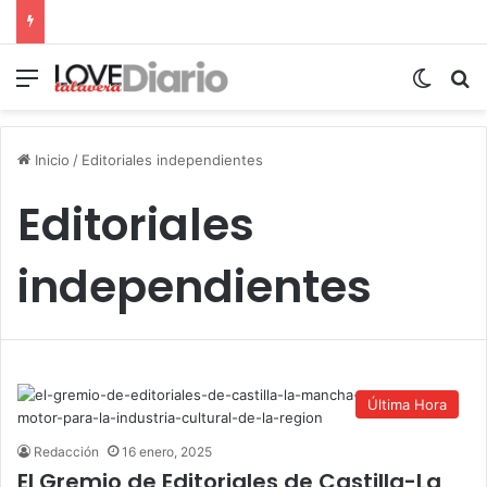
Menú
Switch
B
Inicio
/
Editoriales independientes
Editoriales
independientes
Última Hora
Redacción
16 enero, 2025
El Gremio de Editoriales de Castilla-La