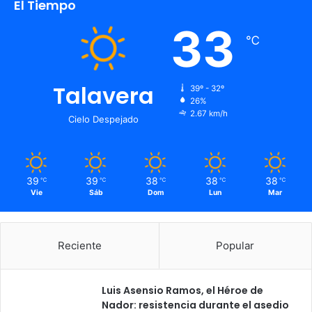
El Tiempo
33
℃
Talavera
39º - 32º
26%
2.67 km/h
Cielo Despejado
39
39
38
38
38
℃
℃
℃
℃
℃
Vie
Sáb
Dom
Lun
Mar
Reciente
Popular
Luis Asensio Ramos, el Héroe de
Nador: resistencia durante el asedio