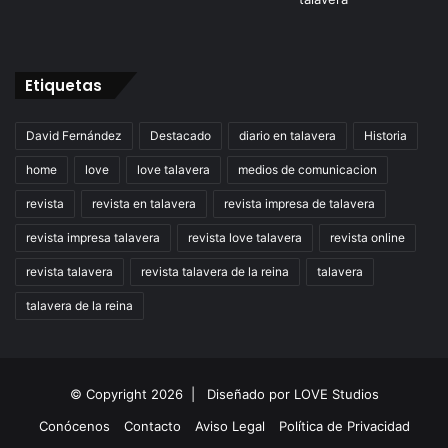
Etiquetas
David Fernández
Destacado
diario en talavera
Historia
home
love
love talavera
medios de comunicacion
revista
revista en talavera
revista impresa de talavera
revista impresa talavera
revista love talavera
revista online
revista talavera
revista talavera de la reina
talavera
talavera de la reina
© Copyright 2026 |
Diseñado por
LOVE Studios
Conócenos
Contacto
Aviso Legal
Política de Privacidad