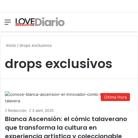
Menú
Switch
B
Inicio
/
drops exclusivos
drops exclusivos
Última Hora
Redacción
3 abril, 2025
Blanca Ascensión: el cómic talaverano
que transforma la cultura en
experiencia artística y coleccionable