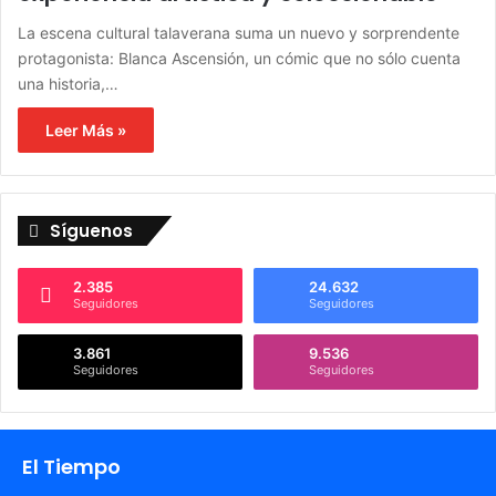
La escena cultural talaverana suma un nuevo y sorprendente
protagonista: Blanca Ascensión, un cómic que no sólo cuenta
una historia,…
Leer Más »
Síguenos
2.385
24.632
Seguidores
Seguidores
3.861
9.536
Seguidores
Seguidores
El Tiempo