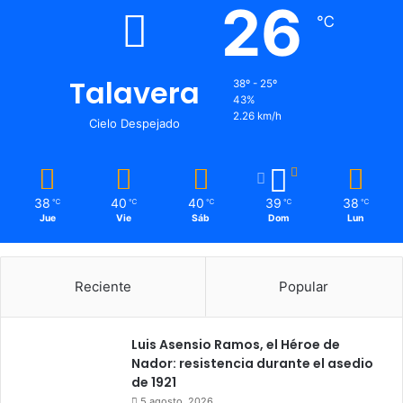
26
℃
Talavera
38º - 25º
43%
2.26 km/h
Cielo Despejado
38
40
40
39
38
℃
℃
℃
℃
℃
Jue
Vie
Sáb
Dom
Lun
Reciente
Popular
Luis Asensio Ramos, el Héroe de
Nador: resistencia durante el asedio
de 1921
5 agosto, 2026