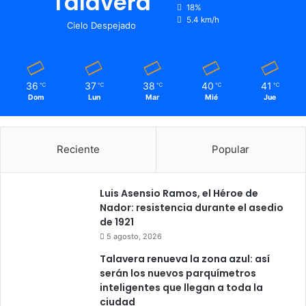
Talavera
18%
5.4 km/h
Cielo Despejado
36
37
38
40
41
℃
℃
℃
℃
℃
Dom
Lun
Mar
Mié
Jue
Reciente
Popular
Luis Asensio Ramos, el Héroe de
Nador: resistencia durante el asedio
de 1921
5 agosto, 2026
Talavera renueva la zona azul: así
serán los nuevos parquímetros
inteligentes que llegan a toda la
ciudad