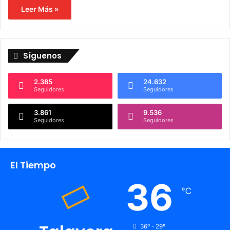
Leer Más »
Síguenos
2.385
24.632
Seguidores
Seguidores
3.861
9.536
Seguidores
Seguidores
El Tiempo
36
℃
36º - 29º