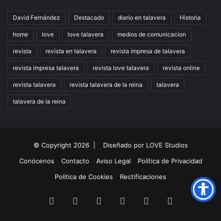
David Fernández
Destacado
diario en talavera
Historia
home
love
love talavera
medios de comunicacion
revista
revista en talavera
revista impresa de talavera
revista impresa talavera
revista love talavera
revista online
revista talavera
revista talavera de la reina
talavera
talavera de la reina
© Copyright 2026 |
Diseñado por
LOVE Studios
Conócenos
Contacto
Aviso Legal
Política de Privacidad
Política de Cookies
Rectificaciones
Facebook
X
LinkedIn
Instagram
TikTok
RSS