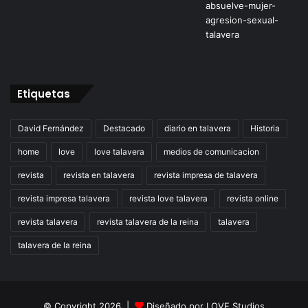
Etiquetas
David Fernández
Destacado
diario en talavera
Historia
home
love
love talavera
medios de comunicacion
revista
revista en talavera
revista impresa de talavera
revista impresa talavera
revista love talavera
revista online
revista talavera
revista talavera de la reina
talavera
talavera de la reina
© Copyright 2026 |
Diseñado por
LOVE Studios