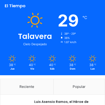
El Tiempo
29
℃
Talavera
38º - 29º
38%
1.87 km/h
Cielo Despejado
38
40
40
38
38
℃
℃
℃
℃
℃
Jue
Vie
Sáb
Dom
Lun
Reciente
Popular
Luis Asensio Ramos, el Héroe de