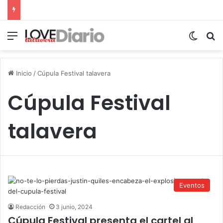
Menú
Switch
B
Inicio
/
Cúpula Festival talavera
Cúpula Festival
talavera
Eventos
Redacción
3 junio, 2024
Cúpula Festival presenta el cartel al