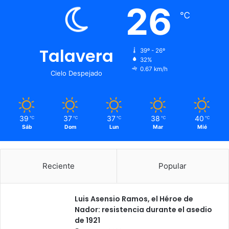
26
℃
Talavera
39º - 26º
32%
0.67 km/h
Cielo Despejado
39
37
37
38
40
℃
℃
℃
℃
℃
Sáb
Dom
Lun
Mar
Mié
Reciente
Popular
Luis Asensio Ramos, el Héroe de
Nador: resistencia durante el asedio
de 1921