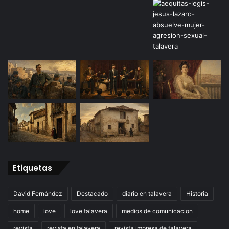
Etiquetas
David Fernández
Destacado
diario en talavera
Historia
home
love
love talavera
medios de comunicacion
revista
revista en talavera
revista impresa de talavera