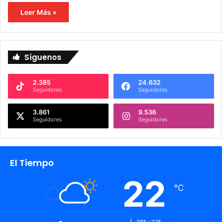
Leer Más »
Síguenos
2.385
24.632
Seguidores
Seguidores
3.861
9.536
Seguidores
Seguidores
El Tiempo
22
℃