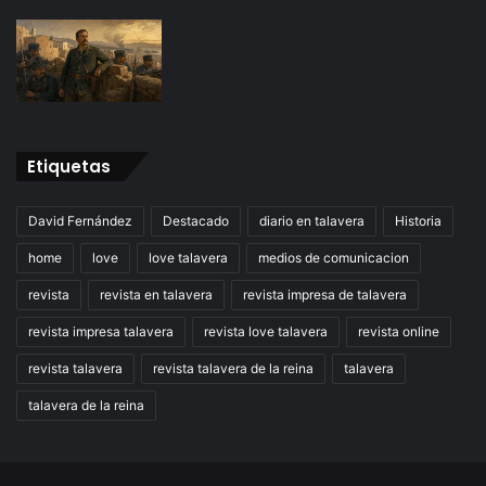
Etiquetas
David Fernández
Destacado
diario en talavera
Historia
home
love
love talavera
medios de comunicacion
revista
revista en talavera
revista impresa de talavera
revista impresa talavera
revista love talavera
revista online
revista talavera
revista talavera de la reina
talavera
talavera de la reina