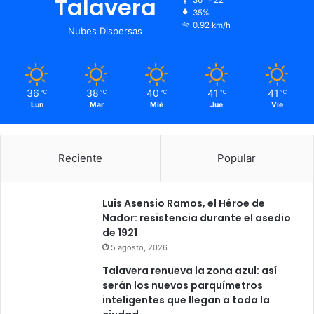
Talavera
36º - 22º
35%
0.92 km/h
Nubes Dispersas
36
38
40
41
41
℃
℃
℃
℃
℃
Lun
Mar
Mié
Jue
Vie
Reciente
Popular
Luis Asensio Ramos, el Héroe de
Nador: resistencia durante el asedio
de 1921
5 agosto, 2026
Talavera renueva la zona azul: así
serán los nuevos parquímetros
inteligentes que llegan a toda la