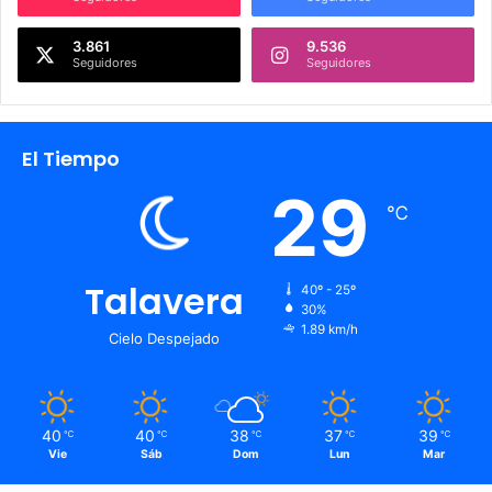
3.861
9.536
Seguidores
Seguidores
El Tiempo
29
℃
Talavera
40º - 25º
30%
1.89 km/h
Cielo Despejado
40
40
38
37
39
℃
℃
℃
℃
℃
Vie
Sáb
Dom
Lun
Mar