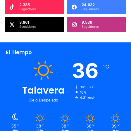
2.385
24.632
Seguidores
Seguidores
3.861
9.536
Seguidores
Seguidores
El Tiempo
36
℃
Talavera
36º - 33º
16%
4.31 km/h
Cielo Despejado
35
38
38
38
39
℃
℃
℃
℃
℃
Vie
Sáb
Dom
Lun
Mar