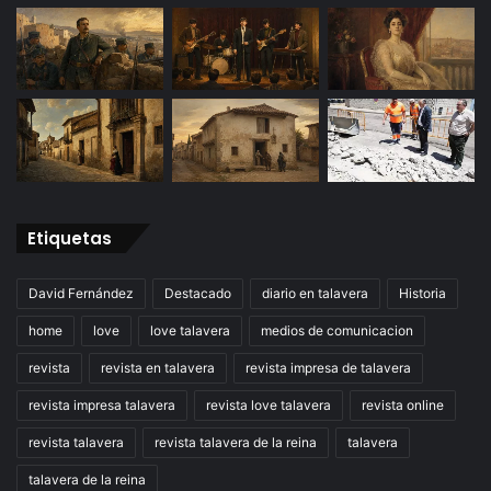
Etiquetas
David Fernández
Destacado
diario en talavera
Historia
home
love
love talavera
medios de comunicacion
revista
revista en talavera
revista impresa de talavera
revista impresa talavera
revista love talavera
revista online
revista talavera
revista talavera de la reina
talavera
talavera de la reina