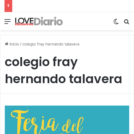
Menú
Switch
B
Inicio
/
colegio fray hernando talavera
colegio fray
hernando talavera