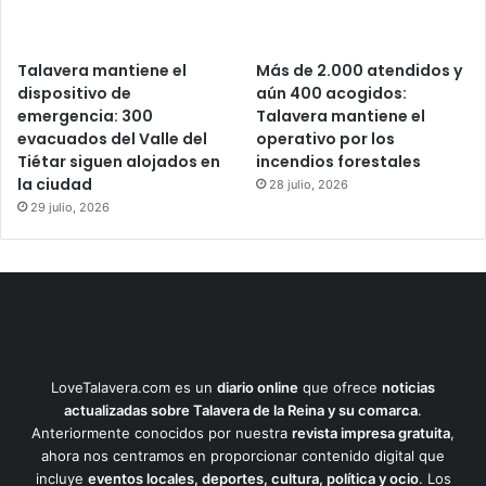
Talavera mantiene el
Más de 2.000 atendidos y
dispositivo de
aún 400 acogidos:
emergencia: 300
Talavera mantiene el
evacuados del Valle del
operativo por los
Tiétar siguen alojados en
incendios forestales
la ciudad
28 julio, 2026
29 julio, 2026
LoveTalavera.com es un
diario online
que ofrece
noticias
actualizadas sobre Talavera de la Reina y su comarca
.
Anteriormente conocidos por nuestra
revista impresa gratuita
,
ahora nos centramos en proporcionar contenido digital que
incluye
eventos locales, deportes, cultura, política y ocio
. Los