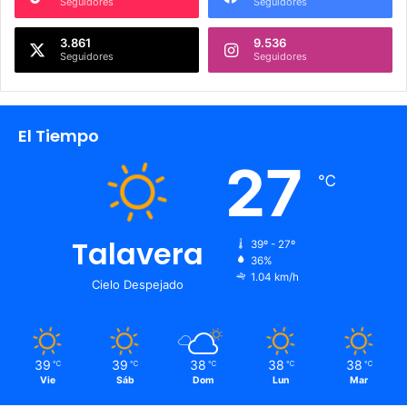
Seguidores
Seguidores
3.861
9.536
Seguidores
Seguidores
El Tiempo
27
℃
Talavera
39º - 27º
36%
1.04 km/h
Cielo Despejado
39
39
38
38
38
℃
℃
℃
℃
℃
Vie
Sáb
Dom
Lun
Mar