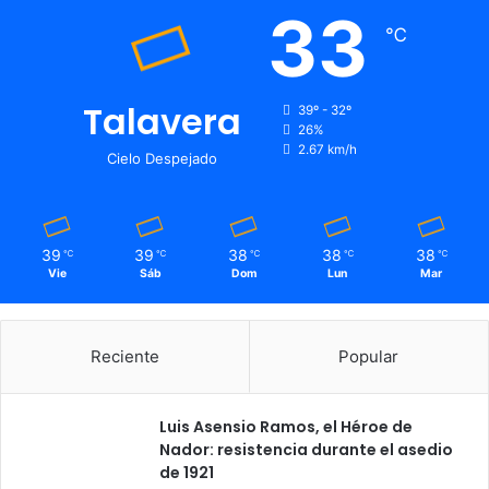
33
℃
Talavera
39º - 32º
26%
2.67 km/h
Cielo Despejado
39
39
38
38
38
℃
℃
℃
℃
℃
Vie
Sáb
Dom
Lun
Mar
Reciente
Popular
Luis Asensio Ramos, el Héroe de
Nador: resistencia durante el asedio
de 1921