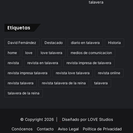
Etiquetas
David Fernández
Destacado
diario en talavera
Historia
home
love
love talavera
medios de comunicacion
revista
revista en talavera
revista impresa de talavera
revista impresa talavera
revista love talavera
revista online
revista talavera
revista talavera de la reina
talavera
talavera de la reina
© Copyright 2026 |
Diseñado por
LOVE Studios
Conócenos
Contacto
Aviso Legal
Política de Privacidad