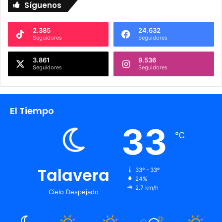
Síguenos
2.385
24.632
Seguidores
Seguidores
3.861
9.536
Seguidores
Seguidores
El Tiempo
33
℃
Talavera
33º - 33º
24%
2.7 km/h
Cielo Despejado