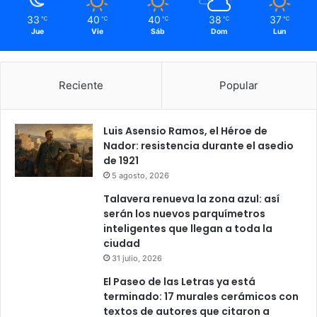
33
40
40
38
37
℃
℃
℃
℃
℃
Jue
Vie
Sáb
Dom
Lun
Reciente
Popular
Luis Asensio Ramos, el Héroe de
Nador: resistencia durante el asedio
de 1921
5 agosto, 2026
Talavera renueva la zona azul: así
serán los nuevos parquímetros
inteligentes que llegan a toda la
ciudad
31 julio, 2026
El Paseo de las Letras ya está
terminado: 17 murales cerámicos con
textos de autores que citaron a