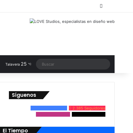
RSS
Facebook
X
LinkedIn
Instagram
TikTok
Switch sk
25
Buscar
Talavera
℃
Síguenos
24.632
Seguidores
2.385
Seguidores
9.536
Seguidores
3.861
Seguidores
El Tiempo