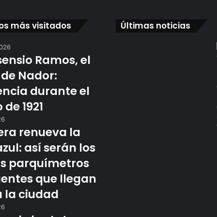
los más visitados
Últimas noticias
2026
sensio Ramos, el
 de Nador:
encia durante el
 de 1921
26
era renueva la
zul: así serán los
s parquímetros
gentes que llegan
 la ciudad
26