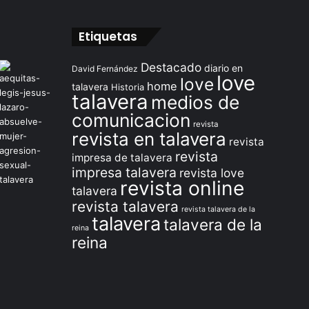
Etiquetas
Destacado
diario en
David Fernández
love
love
home
talavera
Historia
talavera
medios de
comunicacion
revista
revista en talavera
revista
revista
impresa de talavera
impresa talavera
revista love
revista online
talavera
revista talavera
revista talavera de la
talavera
talavera de la
reina
reina