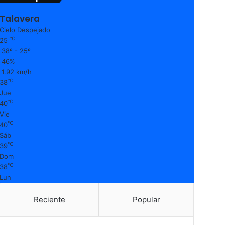
Talavera
Cielo Despejado
℃
25
38º - 25º
46%
1.92 km/h
℃
38
Jue
℃
40
Vie
℃
40
Sáb
℃
39
Dom
℃
38
Lun
Reciente
Popular