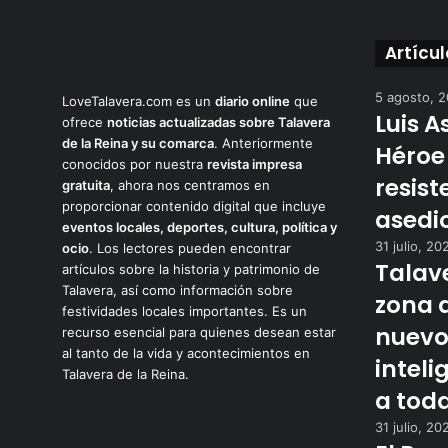
Artícu
5 agosto, 
LoveTalavera.com es un
diario online
que
Luis A
ofrece
noticias actualizadas sobre Talavera
de la Reina y su comarca
. Anteriormente
Héroe
conocidos por nuestra
revista impresa
resist
gratuita
, ahora nos centramos en
proporcionar contenido digital que incluye
asedio
eventos locales, deportes, cultura, política y
31 julio, 20
ocio
. Los lectores pueden encontrar
Talav
artículos sobre la historia y patrimonio de
Talavera, así como información sobre
zona a
festividades locales importantes. Es un
nuevo
recurso esencial para quienes desean estar
al tanto de la vida y acontecimientos en
inteli
Talavera de la Reina.
a toda
31 julio, 20