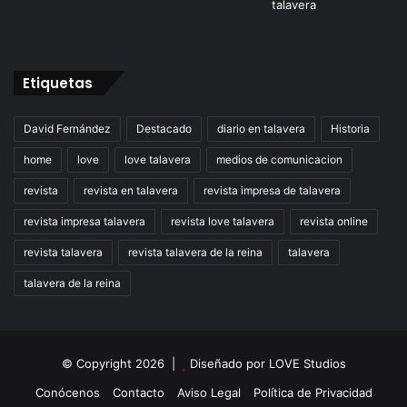
Etiquetas
David Fernández
Destacado
diario en talavera
Historia
home
love
love talavera
medios de comunicacion
revista
revista en talavera
revista impresa de talavera
revista impresa talavera
revista love talavera
revista online
revista talavera
revista talavera de la reina
talavera
talavera de la reina
© Copyright 2026 |
Diseñado por
LOVE Studios
Conócenos
Contacto
Aviso Legal
Política de Privacidad