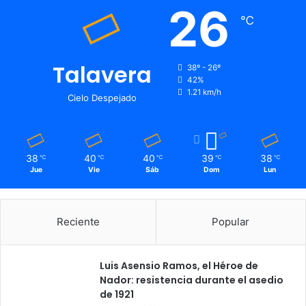
26
℃
Talavera
38º - 26º
42%
1.21 km/h
Cielo Despejado
38
40
40
39
38
℃
℃
℃
℃
℃
Jue
Vie
Sáb
Dom
Lun
Reciente
Popular
Luis Asensio Ramos, el Héroe de
Nador: resistencia durante el asedio
de 1921