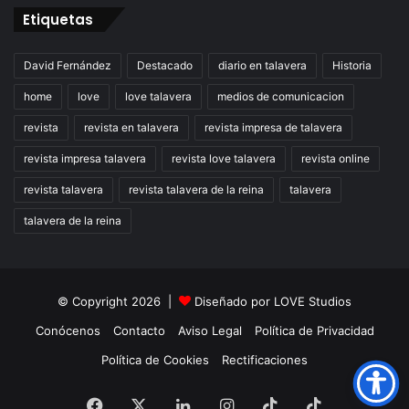
Etiquetas
David Fernández
Destacado
diario en talavera
Historia
home
love
love talavera
medios de comunicacion
revista
revista en talavera
revista impresa de talavera
revista impresa talavera
revista love talavera
revista online
revista talavera
revista talavera de la reina
talavera
talavera de la reina
© Copyright 2026 |
Diseñado por
LOVE Studios
Conócenos
Contacto
Aviso Legal
Política de Privacidad
Política de Cookies
Rectificaciones
Facebook
X
LinkedIn
Instagram
TikTok
RSS