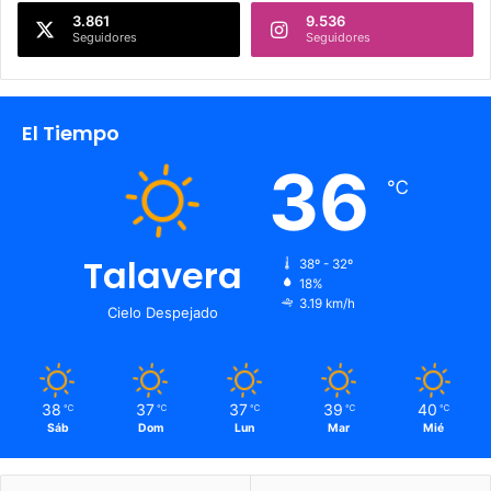
3.861
9.536
Seguidores
Seguidores
El Tiempo
36
℃
Talavera
38º - 32º
18%
3.19 km/h
Cielo Despejado
38
37
37
39
40
℃
℃
℃
℃
℃
Sáb
Dom
Lun
Mar
Mié