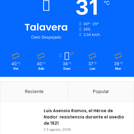
31
℃
Talavera
40º - 25º
26%
2.04 km/h
Cielo Despejado
40
40
38
37
39
℃
℃
℃
℃
℃
Vie
Sáb
Dom
Lun
Mar
Reciente
Popular
Luis Asensio Ramos, el Héroe de
Nador: resistencia durante el asedio
de 1921
5 agosto, 2026