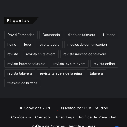
Etiquetas
David Fernández
Destacado
diario en talavera
Historia
home
love
love talavera
medios de comunicacion
revista
revista en talavera
revista impresa de talavera
revista impresa talavera
revista love talavera
revista online
revista talavera
revista talavera de la reina
talavera
talavera de la reina
© Copyright 2026 |
Diseñado por
LOVE Studios
Conócenos
Contacto
Aviso Legal
Política de Privacidad
Política de Cookies
Rectificaciones