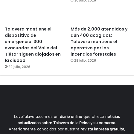
30 julio, 2026
Talavera mantiene el
Más de 2.000 atendidos y
dispositivo de
aún 400 acogidos:
emergencia: 300
Talavera mantiene el
evacuados del Valle del
operativo por los
Tiétar siguen alojados en
incendios forestales
la ciudad
28 julio, 2026
29 julio, 2026
LoveTalavera.com es un
diario online
que ofrece
noticias
actualizadas sobre Talavera de la Reina y su comarca
.
Anteriormente conocidos por nuestra
revista impresa gratuita
,