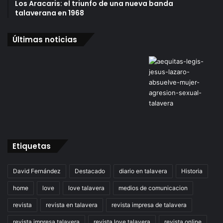
Los Aracaris: el triunfo de una nueva banda
talaverana en 1968
Últimas noticias
Etiquetas
David Fernández
Destacado
diario en talavera
Historia
home
love
love talavera
medios de comunicacion
revista
revista en talavera
revista impresa de talavera
revista impresa talavera
revista love talavera
revista online