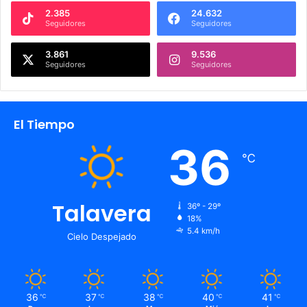
2.385
24.632
Seguidores
Seguidores
3.861
9.536
Seguidores
Seguidores
El Tiempo
36
℃
Talavera
36º - 29º
18%
5.4 km/h
Cielo Despejado
36
37
38
40
41
℃
℃
℃
℃
℃