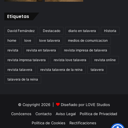
Etiquetas
David Fernández
Destacado
diario en talavera
Historia
home
love
love talavera
medios de comunicacion
revista
revista en talavera
revista impresa de talavera
revista impresa talavera
revista love talavera
revista online
revista talavera
revista talavera de la reina
talavera
talavera de la reina
© Copyright 2026 |
Diseñado por
LOVE Studios
Conócenos
Contacto
Aviso Legal
Política de Privacidad
Política de Cookies
Rectificaciones