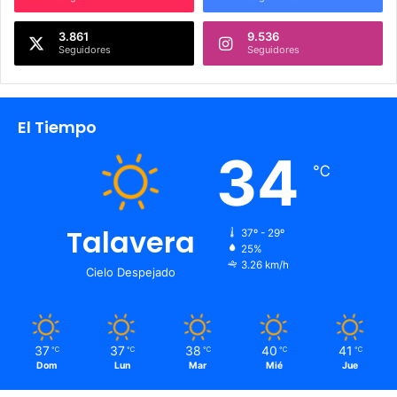
3.861
9.536
Seguidores
Seguidores
El Tiempo
34
℃
Talavera
37º - 29º
25%
3.26 km/h
Cielo Despejado
37
37
38
40
41
℃
℃
℃
℃
℃
Dom
Lun
Mar
Mié
Jue