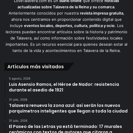
LoveTalavera.com es un
diario online
que ofrece
noticias
actualizadas sobre Talavera de la Reina y su comarca
.
Anteriormente conocidos por nuestra
revista impresa gratuita
,
ahora nos centramos en proporcionar contenido digital que
incluye
eventos locales, deportes, cultura, política y ocio
. Los
lectores pueden encontrar artículos sobre la historia y patrimonio
de Talavera, así como información sobre festividades locales
importantes. Es un recurso esencial para quienes desean estar al
tanto de la vida y acontecimientos en Talavera de la Reina.
Artículos más visitados
5 agosto, 2026
Luis Asensio Ramos, el Héroe de Nador: resistencia
durante el asedio de 1921
31 julio, 2026
Talavera renueva la zona azul: así serán los nuevos
parquímetros inteligentes que llegan a toda la ciudad
31 julio, 2026
El Paseo de las Letras ya está terminado: 17 murales
cerámicos con textos de autores que citaron a