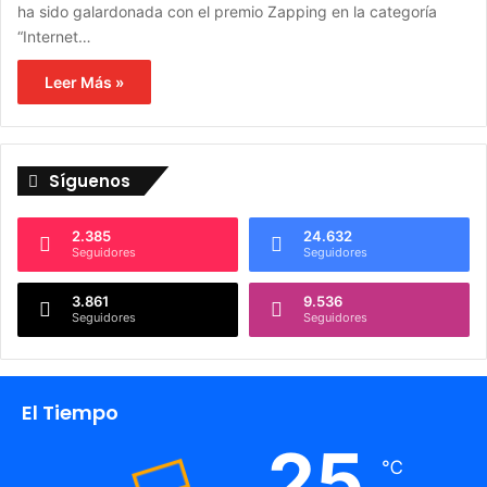
ha sido galardonada con el premio Zapping en la categoría
“Internet…
Leer Más »
Síguenos
2.385
24.632
Seguidores
Seguidores
3.861
9.536
Seguidores
Seguidores
El Tiempo
25
℃