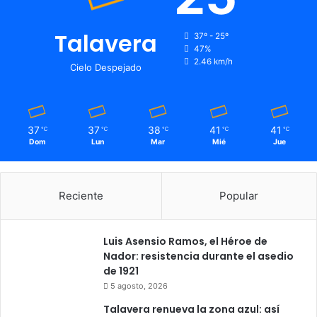
Talavera
37º - 25º
47%
2.46 km/h
Cielo Despejado
37
37
38
41
41
℃
℃
℃
℃
℃
Dom
Lun
Mar
Mié
Jue
Reciente
Popular
Luis Asensio Ramos, el Héroe de
Nador: resistencia durante el asedio
de 1921
5 agosto, 2026
Talavera renueva la zona azul: así