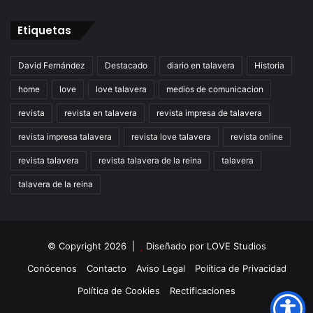
Etiquetas
David Fernández
Destacado
diario en talavera
Historia
home
love
love talavera
medios de comunicacion
revista
revista en talavera
revista impresa de talavera
revista impresa talavera
revista love talavera
revista online
revista talavera
revista talavera de la reina
talavera
talavera de la reina
© Copyright 2026 |
Diseñado por
LOVE Studios
Conócenos
Contacto
Aviso Legal
Política de Privacidad
Política de Cookies
Rectificaciones