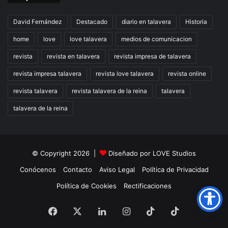
David Fernández
Destacado
diario en talavera
Historia
home
love
love talavera
medios de comunicacion
revista
revista en talavera
revista impresa de talavera
revista impresa talavera
revista love talavera
revista online
revista talavera
revista talavera de la reina
talavera
talavera de la reina
© Copyright 2026 |
Diseñado por
LOVE Studios
Conócenos
Contacto
Aviso Legal
Política de Privacidad
Política de Cookies
Rectificaciones
Facebook
X
LinkedIn
Instagram
TikTok
RSS