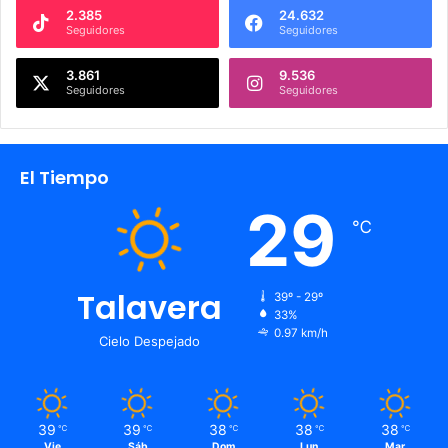
2.385
24.632
Seguidores
Seguidores
3.861
9.536
Seguidores
Seguidores
El Tiempo
29
℃
Talavera
39º - 29º
33%
0.97 km/h
Cielo Despejado
39
39
38
38
38
℃
℃
℃
℃
℃
Vie
Sáb
Dom
Lun
Mar