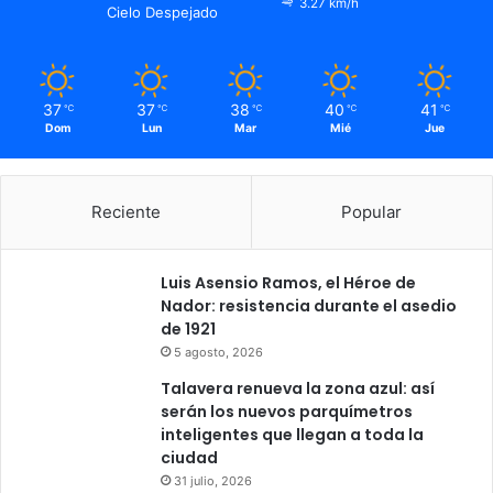
3.27 km/h
Cielo Despejado
37
37
38
40
41
℃
℃
℃
℃
℃
Dom
Lun
Mar
Mié
Jue
Reciente
Popular
Luis Asensio Ramos, el Héroe de
Nador: resistencia durante el asedio
de 1921
5 agosto, 2026
Talavera renueva la zona azul: así
serán los nuevos parquímetros
inteligentes que llegan a toda la
ciudad
31 julio, 2026