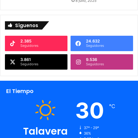
8 julio, 2025
Síguenos
2.385
24.632
Seguidores
Seguidores
3.861
9.536
Seguidores
Seguidores
El Tiempo
30
℃
Talavera
37º - 29º
36%