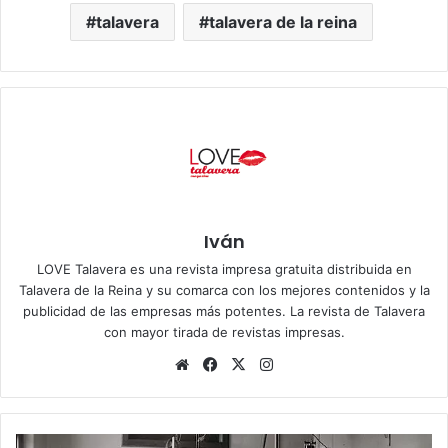
talavera
talavera de la reina
Iván
LOVE Talavera es una revista impresa gratuita distribuida en
Talavera de la Reina y su comarca con los mejores contenidos y la
publicidad de las empresas más potentes. La revista de Talavera
con mayor tirada de revistas impresas.
Siti
Fa
X
Ins
o
ce
tag
we
bo
ra
b
ok
m
D