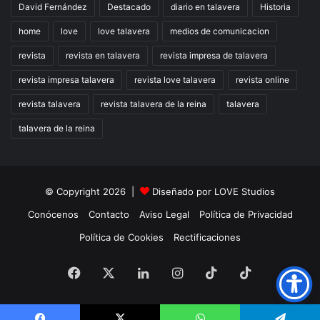
David Fernández
Destacado
diario en talavera
Historia
home
love
love talavera
medios de comunicacion
revista
revista en talavera
revista impresa de talavera
revista impresa talavera
revista love talavera
revista online
revista talavera
revista talavera de la reina
talavera
talavera de la reina
© Copyright 2026 |
Diseñado por
LOVE Studios
Conócenos
Contacto
Aviso Legal
Política de Privacidad
Política de Cookies
Rectificaciones
Facebook
X
LinkedIn
Instagram
TikTok
RSS