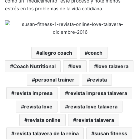
como un “medicamento” este proceso y note menos
estrés en los problemas de la vida cotidiana.
allegro coach
coach
Coach Nutritional
love
love talavera
personal trainer
revista
revista impresa
revista impresa talavera
revista love
revista love talavera
revista online
revista talavera
revista talavera de la reina
susan fitness