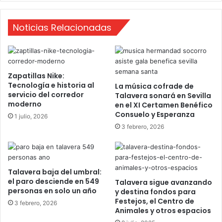
E
R
Noticias Relacionadas
-
E
s
p
e
Zapatillas Nike:
c
Tecnología e historia al
La música cofrade de
i
servicio del corredor
Talavera sonará en Sevilla
a
moderno
en el XI Certamen Benéfico
l
Consuelo y Esperanza
1 julio, 2026
D
3 febrero, 2026
e
N
a
v
Talavera baja del umbral:
i
el paro desciende en 549
Talavera sigue avanzando
d
personas en solo un año
y destina fondos para
a
Festejos, el Centro de
d
3 febrero, 2026
Animales y otros espacios