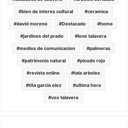
bien de interes cultural
ceramica
david moreno
Destacado
home
jardines del prado
love talavera
medios de comunicacion
palmeras
patrimonio natural
picudo rojo
revista online
tala arboles
tita garcia elez
ultima hora
vox talavera