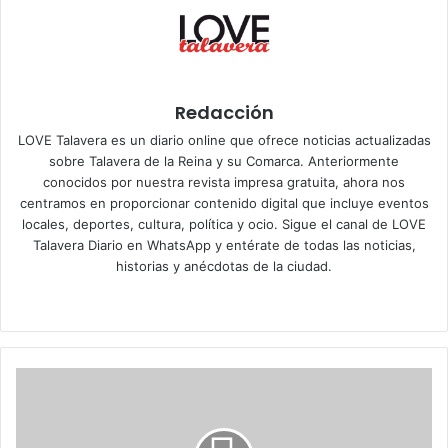
Redacción
LOVE Talavera es un diario online que ofrece noticias actualizadas
sobre Talavera de la Reina y su Comarca. Anteriormente
conocidos por nuestra revista impresa gratuita, ahora nos
centramos en proporcionar contenido digital que incluye eventos
locales, deportes, cultura, política y ocio. Sigue el
canal de LOVE
Talavera Diario en WhatsApp
y entérate de todas las noticias,
historias y anécdotas de la ciudad.
Siti
Fa
X
Ins
o
ce
tag
we
bo
ra
b
ok
m
T
a
l
a