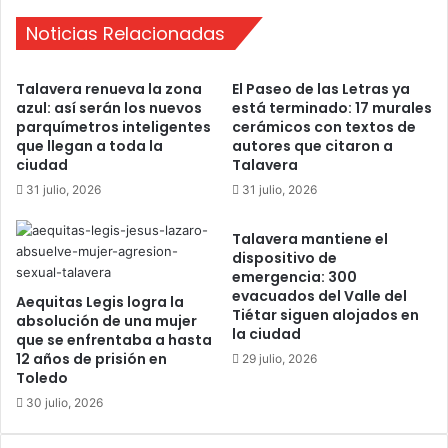
a
e
e
Noticias Relacionadas
r
l
t
t
a
Talavera renueva la zona
El Paseo de las Letras ya
í
s
azul: así serán los nuevos
está terminado: 17 murales
t
e
parquímetros inteligentes
cerámicos con textos de
u
n
que llegan a toda la
autores que citaron a
l
T
ciudad
Talavera
o
a
31 julio, 2026
31 julio, 2026
d
l
e
a
Talavera mantiene el
C
v
dispositivo de
a
e
emergencia: 300
m
r
evacuados del Valle del
Aequitas Legis logra la
p
a
Tiétar siguen alojados en
absolución de una mujer
e
c
la ciudad
que se enfrentaba a hasta
ó
o
12 años de prisión en
29 julio, 2026
n
n
Toledo
d
p
30 julio, 2026
e
r
S
o