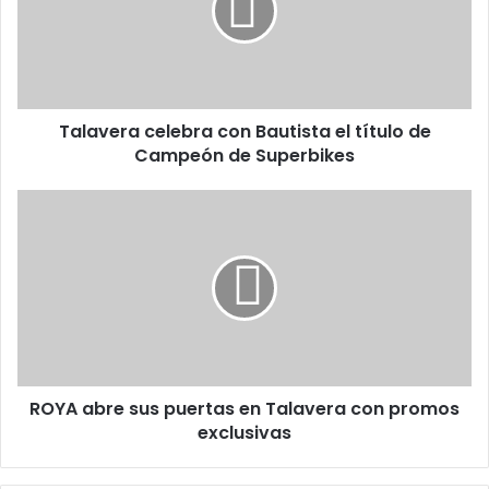
v
e
r
a
c
Talavera celebra con Bautista el título de
e
Campeón de Superbikes
l
e
b
R
r
O
a
Y
c
A
o
a
n
b
B
r
a
e
u
s
t
ROYA abre sus puertas en Talavera con promos
u
i
exclusivas
s
s
p
t
u