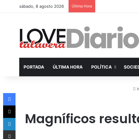
sábado, 8 agosto 2026
Última Hora
PORTADA
ÚLTIMA HORA
POLÍTICA
SOCIE
I
Facebook
X
Magníficos result
LinkedIn
Compartir por Email