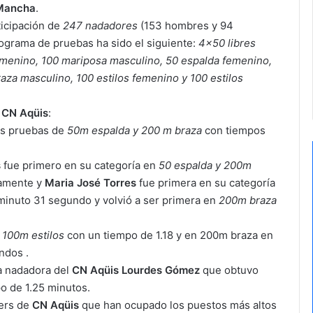
 Mancha
.
icipación de
247 nadadores
(153 hombres y 94
rograma de pruebas ha sido el siguiente:
4×50 libres
emenino, 100 mariposa masculino, 50 espalda femenino,
aza masculino, 100 estilos femenino y 100 estilos
l
CN Aqüis
:
las pruebas de
50m espalda y 200 m braza
con tiempos
s
fue primero en su categoría en
50 espalda y 200m
vamente y
Maria José Torres
fue primera en su categoría
minuto 31 segundo y volvió a ser primera en
200m braza
n
100m estilos
con un tiempo de 1.18 y en 200m braza en
ndos .
la nadadora del
CN Aqüis Lourdes Gómez
que obtuvo
o de 1.25 minutos.
ters de
CN Aqüis
que han ocupado los puestos más altos