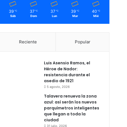
39
37
37
39
40
℃
℃
℃
℃
℃
Sáb
Dom
Lun
Mar
Mié
Reciente
Popular
Luis Asensio Ramos, el
Héroe de Nador:
resistencia durante el
asedio de 1921
5 agosto, 2026
Talavera renueva la zona
azul: así serán los nuevos
parquímetros inteligentes
que llegan a toda la
ciudad
31 julio, 2026