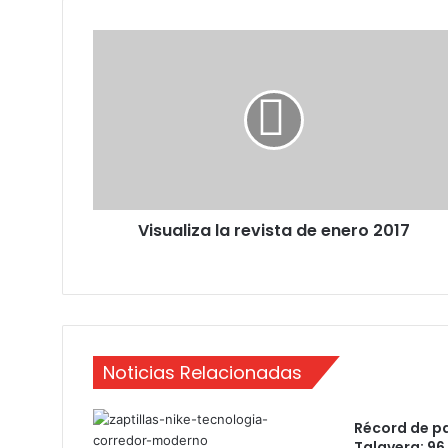
V
i
s
u
a
l
i
z
a
Visualiza la revista de enero 2017
l
a
r
e
v
i
s
Noticias Relacionadas
t
a
d
Récord de pa
e
Talavera: 96