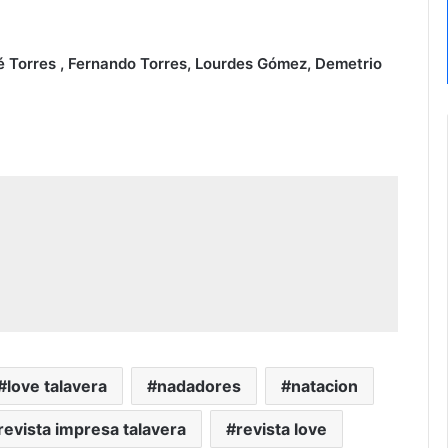
 Torres , Fernando Torres,
Lourdes Gómez
, Demetrio
love talavera
nadadores
natacion
revista impresa talavera
revista love