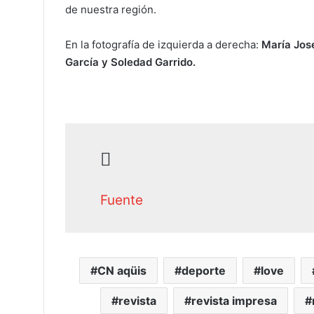
de nuestra región.
En la fotografía de izquierda a derecha:
María José
García y Soledad Garrido.
Fuente
CN aqüis
deporte
love
revista
revista impresa