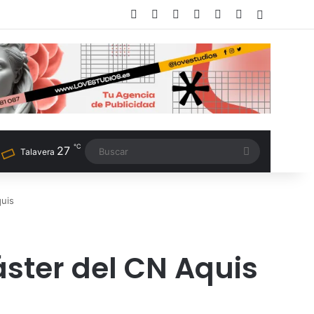
Facebook
X
LinkedIn
Instagram
TikTok
RSS
Switch sk
℃
27
Buscar
Talavera
quis
áster del CN Aquis