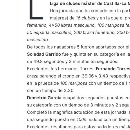
L
Liga de clubes máster de Castilla-La
Una jornada que ha contado con la part
mujeres) de
16 clubes
y en la que el p
femenino, 4×50 libres masculino, 100 mariposa f
50 espalda masculino, 200 braza femenino, 200 br
masculino
.
De todos los nadadores 5 fueron aportados por e
Soledad Garrido
fue y quinta en su categoría en 
de 49.8 segundos y 3 minutos 55 segundos.
Excelentes los hermanos Torres:
Fernando Torre
braza
parando el crono en 39.06 y 3,43 respecti
en la prueba de
100 mariposa
con un tiempo de 1 
con un tiempo de 3.30.
Demetrio García
ocupó dos segundos puestos e
su categoría con un tiempo de 3 minutos y 2 segu
Completó la magnífica actuación de esta jornada 
una segundo puesto en
100m estilos
con un tiemp
Excelentes resultados para estos nadadores más