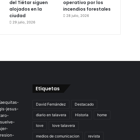
del Tiétar siguen
operativo por los
alojados en la
incendios forestales
ciudad
28 julio, 2026
29 julio, 2026
Etiquetas
David Fernández
Destacado
diario en talavera
Historia
home
love
love talavera
medios de comunicacion
revista