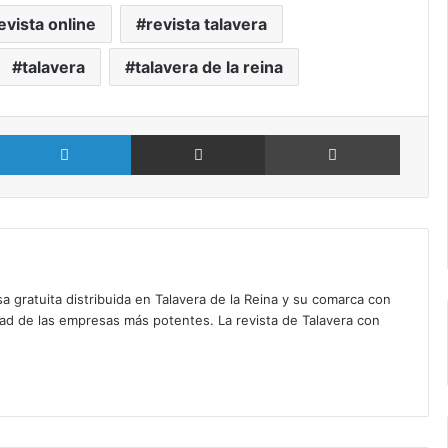
evista online
revista talavera
talavera
talavera de la reina
X
LinkedIn
Compartir por Email
Imprimir
a gratuita distribuida en Talavera de la Reina y su comarca con
dad de las empresas más potentes. La revista de Talavera con