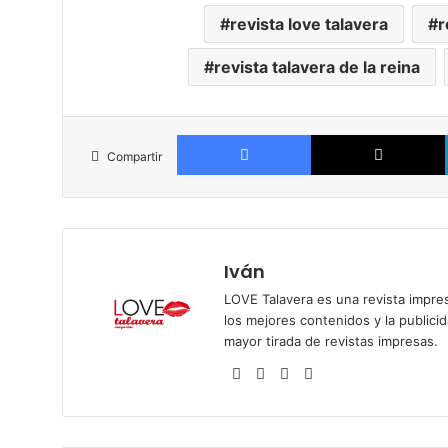
revista love talavera
r
revista talavera de la reina
Facebook
Compartir
Iván
LOVE Talavera es una revista impres
los mejores contenidos y la publici
mayor tirada de revistas impresas.
Siti
Fa
X
Ins
o
ce
tag
we
bo
ra
b
ok
m