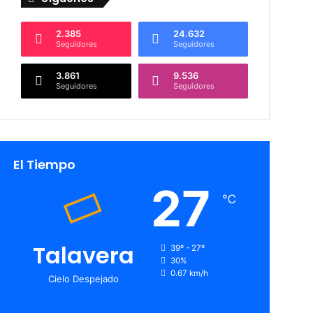
2.385
24.632
Seguidores
Seguidores
3.861
9.536
Seguidores
Seguidores
El Tiempo
27
℃
Talavera
39º - 27º
30%
0.67 km/h
Cielo Despejado