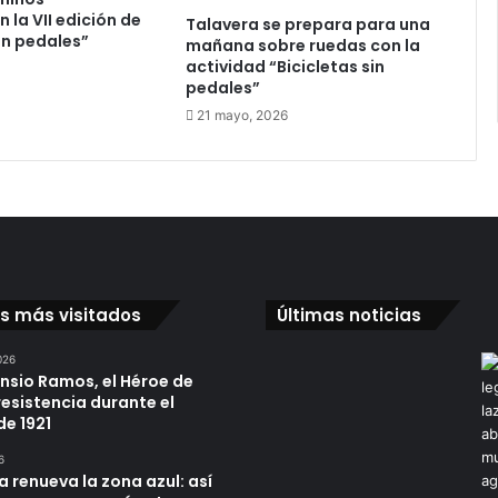
o
 la VII edición de
Talavera se prepara para una
n
sin pedales”
mañana sobre ruedas con la
g
actividad “Bicicletas sin
r
pedales”
a
21 mayo, 2026
n
d
e
s
r
e
s
u
os más visitados
Últimas noticias
l
t
026
a
ensio Ramos, el Héroe de
d
resistencia durante el
o
de 1921
s
6
a renueva la zona azul: así