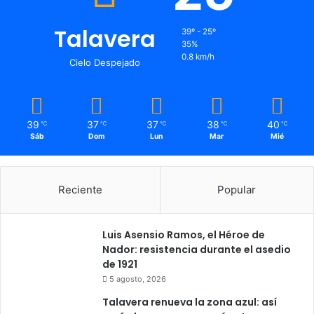
i
o
Talavera
39º - 25º
v
35%
i
0.8 km/h
Cielo Despejado
s
u
a
l
39
37
37
38
40
℃
℃
℃
℃
℃
e
Sáb
Dom
Lun
Mar
Mié
s
Reciente
Popular
Luis Asensio Ramos, el Héroe de
Nador: resistencia durante el asedio
de 1921
5 agosto, 2026
Talavera renueva la zona azul: así