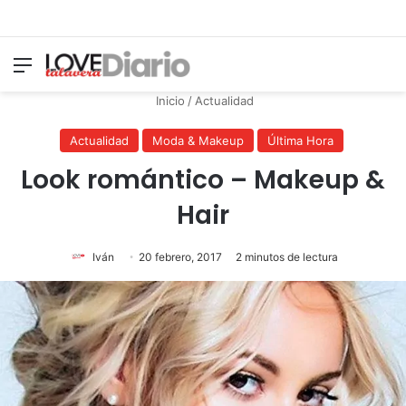
Menú
Switch
B
Inicio
/
Actualidad
Actualidad
Moda & Makeup
Última Hora
Look romántico – Makeup &
Hair
Iván
20 febrero, 2017
2 minutos de lectura