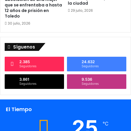
i
la ciudad
que se enfrentaba a hasta
e
12 años de prisión en
29 julio, 2026
n
Toledo
c
30 julio, 2026
i
a
e
n
Síguenos
f
o
t
2.385
24.632
Seguidores
Seguidores
o
g
3.861
9.536
r
Seguidores
Seguidores
a
f
í
a
El Tiempo
y
a
25
u
℃
d