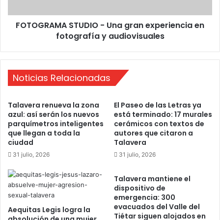
i
M
a
A
FOTOGRAMA STUDIO - Una gran experiencia en
s
S
a
fotografía y audiovisuales
T
l
U
R
D
o
I
l
Noticias Relacionadas
O
l
-
e
U
Talavera renueva la zona
El Paseo de las Letras ya
r
n
azul: así serán los nuevos
está terminado: 17 murales
D
a
parquímetros inteligentes
cerámicos con textos de
a
g
que llegan a toda la
autores que citaron a
n
r
ciudad
Talavera
c
a
31 julio, 2026
31 julio, 2026
e
n
e
Talavera mantiene el
x
dispositivo de
p
emergencia: 300
e
evacuados del Valle del
Aequitas Legis logra la
r
Tiétar siguen alojados en
absolución de una mujer