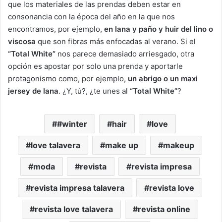
que los materiales de las prendas deben estar en
consonancia con la época del año en la que nos
encontramos, por ejemplo,
en lana y paño y huir del lino o
viscosa
que son fibras más enfocadas al verano. Si el
“Total White”
nos parece demasiado arriesgado, otra
opción es apostar por solo una prenda y aportarle
protagonismo como, por ejemplo,
un abrigo o un maxi
jersey de lana
. ¿Y, tú?, ¿te unes al
“Total White”
?
#winter
hair
love
love talavera
make up
makeup
moda
revista
revista impresa
revista impresa talavera
revista love
revista love talavera
revista online