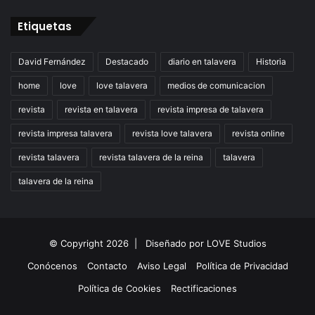
Etiquetas
David Fernández
Destacado
diario en talavera
Historia
home
love
love talavera
medios de comunicacion
revista
revista en talavera
revista impresa de talavera
revista impresa talavera
revista love talavera
revista online
revista talavera
revista talavera de la reina
talavera
talavera de la reina
© Copyright 2026 |
Diseñado por
LOVE Studios
Conócenos
Contacto
Aviso Legal
Política de Privacidad
Política de Cookies
Rectificaciones