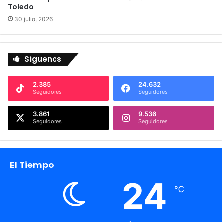
Toledo
30 julio, 2026
Síguenos
2.385
24.632
Seguidores
Seguidores
3.861
9.536
Seguidores
Seguidores
El Tiempo
24
℃