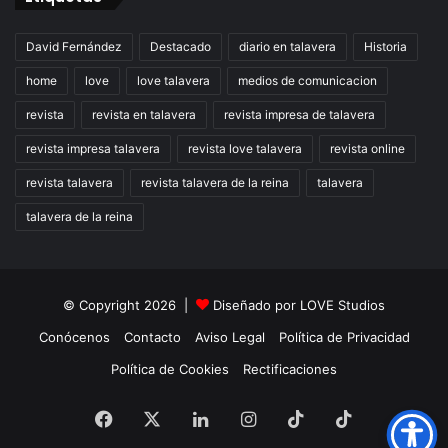
David Fernández
Destacado
diario en talavera
Historia
home
love
love talavera
medios de comunicacion
revista
revista en talavera
revista impresa de talavera
revista impresa talavera
revista love talavera
revista online
revista talavera
revista talavera de la reina
talavera
talavera de la reina
© Copyright 2026 |
Diseñado por
LOVE Studios
Conócenos
Contacto
Aviso Legal
Política de Privacidad
Política de Cookies
Rectificaciones
Facebook
X
LinkedIn
Instagram
TikTok
RSS