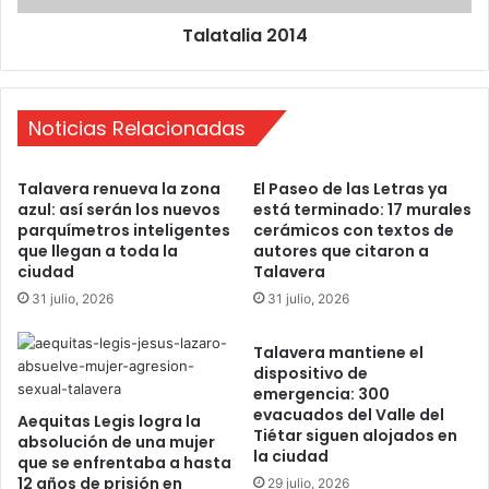
a
a
Talatalia 2014
v
2
e
0
r
1
a
4
Noticias Relacionadas
Talavera renueva la zona
El Paseo de las Letras ya
azul: así serán los nuevos
está terminado: 17 murales
parquímetros inteligentes
cerámicos con textos de
que llegan a toda la
autores que citaron a
ciudad
Talavera
31 julio, 2026
31 julio, 2026
Talavera mantiene el
dispositivo de
emergencia: 300
evacuados del Valle del
Aequitas Legis logra la
Tiétar siguen alojados en
absolución de una mujer
la ciudad
que se enfrentaba a hasta
12 años de prisión en
29 julio, 2026