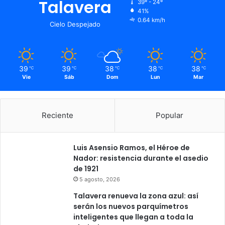
Talavera
39º - 24º
41%
0.64 km/h
Cielo Despejado
39
39
38
38
38
℃
℃
℃
℃
℃
Vie
Sáb
Dom
Lun
Mar
Reciente
Popular
Luis Asensio Ramos, el Héroe de
Nador: resistencia durante el asedio
de 1921
5 agosto, 2026
Talavera renueva la zona azul: así
serán los nuevos parquímetros
inteligentes que llegan a toda la