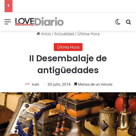
Menú
Switch
B
Inicio
/
Actualidad
/
Última Hora
Última Hora
II Desembalaje de
antigüedades
Iván
30 julio, 2014
Menos de un minuto