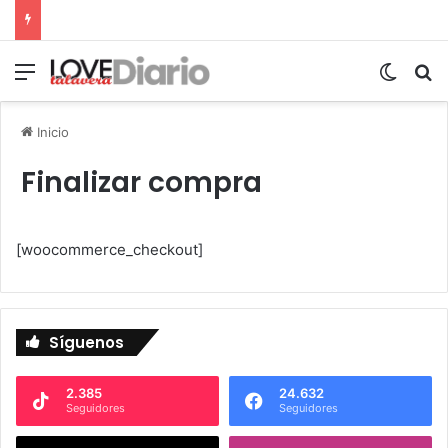
Menú
Switch
B
Inicio
Finalizar compra
[woocommerce_checkout]
Síguenos
2.385
24.632
Seguidores
Seguidores