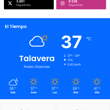
3.861
9.536
Seguidores
Seguidores
El Tiempo
37
℃
Talavera
37º - 33º
17%
5.92 km/h
Nubes Dispersas
36
37
37
39
41
℃
℃
℃
℃
℃
Sáb
Dom
Lun
Mar
Mié