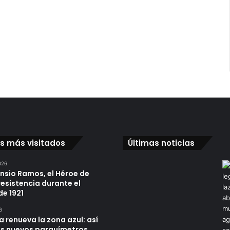
os más visitados
Últimas noticias
026
ensio Ramos, el Héroe de
resistencia durante el
de 1921
6
a renueva la zona azul: así
os nuevos parquímetros