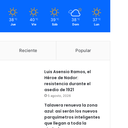
38
40
39
38
37
℃
℃
℃
℃
℃
Jue
Vie
Sáb
Dom
Lun
Reciente
Popular
Luis Asensio Ramos, el
Héroe de Nador:
resistencia durante el
asedio de 1921
5 agosto, 2026
Talavera renueva la zona
azul: así serán los nuevos
parquímetros inteligentes
que llegan a toda la