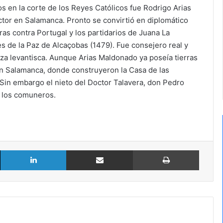
s en la corte de los Reyes Católicos fue Rodrigo Arias
or en Salamanca. Pronto se convirtió en diplomático
rras contra Portugal y los partidarios de Juana La
ces de la Paz de Alcaçobas (1479). Fue consejero real y
eza levantisca. Aunque Arias Maldonado ya poseía tierras
en Salamanca, donde construyeron la Casa de las
 Sin embargo el nieto del Doctor Talavera, don Pedro
e los comuneros.
X
LinkedIn
Compartir por Email
Imprimir