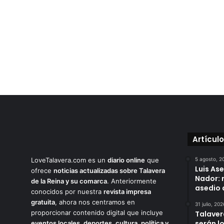
Artícul
LoveTalavera.com es un
diario online
que
5 agosto, 2
Luis As
ofrece
noticias actualizadas sobre Talavera
Nador: 
de la Reina y su comarca
. Anteriormente
asedio 
conocidos por nuestra
revista impresa
gratuita
, ahora nos centramos en
31 julio, 202
proporcionar contenido digital que incluye
Talaver
serán l
eventos locales, deportes, cultura, política y