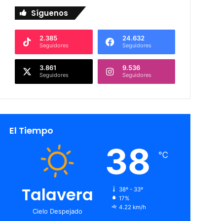
Síguenos
2.385
24.632
Seguidores
Seguidores
3.861
9.536
Seguidores
Seguidores
El Tiempo
38
℃
Talavera
38º - 33º
17%
4.22 km/h
Cielo Despejado