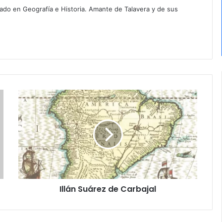
iado en Geografía e Historia. Amante de Talavera y de sus
I
l
l
á
n
S
u
á
r
Illán Suárez de Carbajal
e
z
d
e