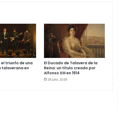
C
a
r
b
a
j
a
l
 el triunfo de una
El Ducado de Talavera de la
 talaverana en
Reina: un título creado por
Alfonso XIII en 1914
28 julio, 2026