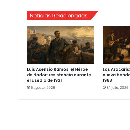
t
a
Noticias Relacionadas
Luis Asensio Ramos, el Héroe
Los Aracaris:
de Nador: resistencia durante
nueva banda
el asedio de 1921
1968
5 agosto, 2026
31 julio, 2026