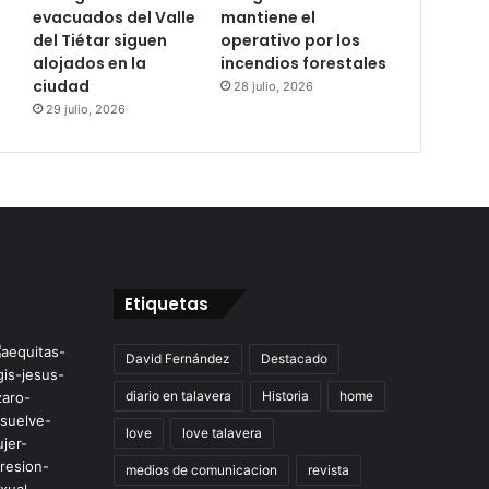
evacuados del Valle
mantiene el
del Tiétar siguen
operativo por los
alojados en la
incendios forestales
ciudad
28 julio, 2026
29 julio, 2026
Etiquetas
David Fernández
Destacado
diario en talavera
Historia
home
love
love talavera
medios de comunicacion
revista