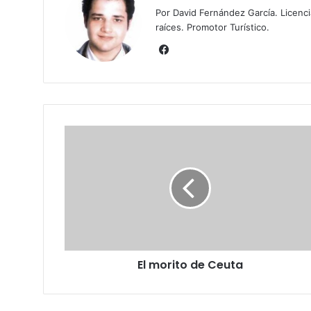
Por David Fernández García. Licenc
raíces. Promotor Turístico.
Fa
ce
bo
ok
E
l
m
o
r
i
t
o
d
El morito de Ceuta
e
C
e
u