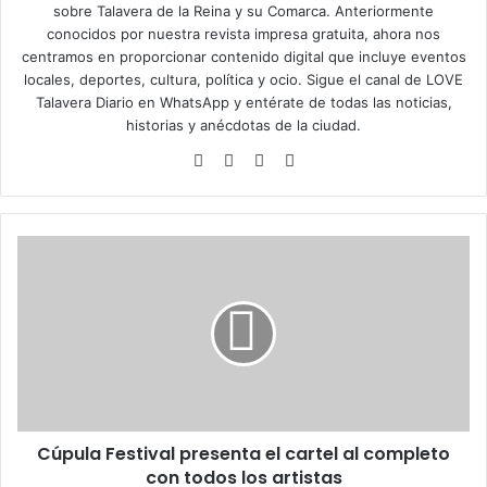
sobre Talavera de la Reina y su Comarca. Anteriormente
conocidos por nuestra revista impresa gratuita, ahora nos
centramos en proporcionar contenido digital que incluye eventos
locales, deportes, cultura, política y ocio. Sigue el
canal de LOVE
Talavera Diario en WhatsApp
y entérate de todas las noticias,
historias y anécdotas de la ciudad.
Siti
Fa
X
Ins
o
ce
tag
we
bo
ra
b
ok
m
C
ú
p
u
l
a
F
e
s
Cúpula Festival presenta el cartel al completo
t
con todos los artistas
i