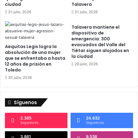
c
a
ciudad
Talavera
o
d
31 julio, 2026
31 julio, 2026
m
r
p
o
Talavera mantiene el
l
n
dispositivo de
e
a
emergencia: 300
t
m
evacuados del Valle del
Aequitas Legis logra la
o
i
Tiétar siguen alojados en
absolución de una mujer
c
e
la ciudad
que se enfrentaba a hasta
o
n
12 años de prisión en
29 julio, 2026
n
t
Toledo
t
o
30 julio, 2026
o
s
d
i
o
r
s
r
Síguenos
l
e
o
g
s
u
2.385
24.632
Seguidores
Seguidores
a
l
r
a
3.861
9.536
t
r