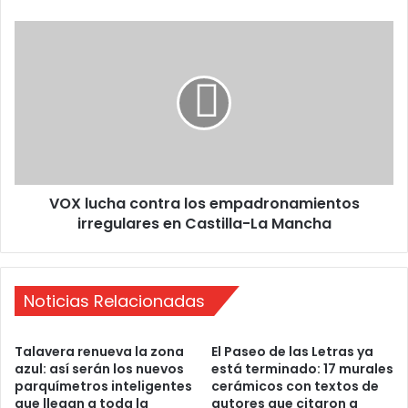
v
a
V
l
O
p
X
r
l
e
u
s
c
e
h
n
a
t
c
a
VOX lucha contra los empadronamientos
o
e
irregulares en Castilla-La Mancha
n
l
t
c
r
a
a
r
Noticias Relacionadas
l
t
o
e
s
Talavera renueva la zona
El Paseo de las Letras ya
l
e
azul: así serán los nuevos
está terminado: 17 murales
a
m
parquímetros inteligentes
cerámicos con textos de
l
p
que llegan a toda la
autores que citaron a