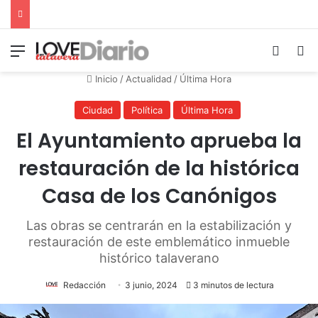
Menú
Switch
B
Inicio
/
Actualidad
/
Última Hora
Ciudad
Política
Última Hora
El Ayuntamiento aprueba la
restauración de la histórica
Casa de los Canónigos
Las obras se centrarán en la estabilización y
restauración de este emblemático inmueble
histórico talaverano
Redacción
3 junio, 2024
3 minutos de lectura