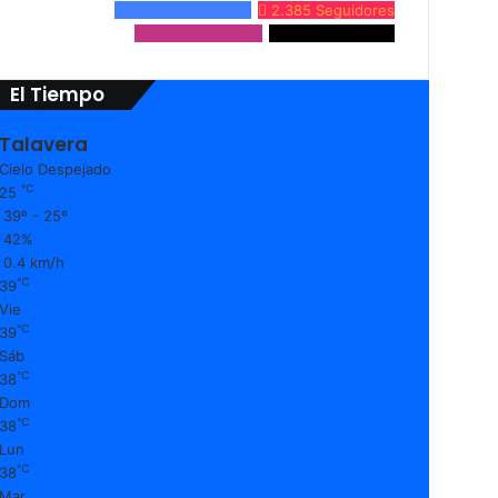
24.632
Seguidores
2.385
Seguidores
9.536
Seguidores
3.861
Seguidores
El Tiempo
Talavera
Cielo Despejado
℃
25
39º - 25º
42%
0.4 km/h
℃
39
Vie
℃
39
Sáb
℃
38
Dom
℃
38
Lun
℃
38
Mar