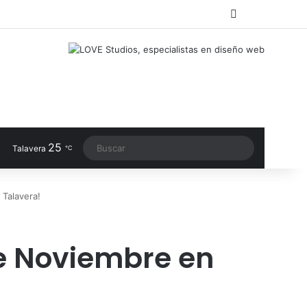
RSS
Facebook
X
LinkedIn
Instagram
TikTok
Switch sk
25
Buscar
Talavera
℃
Talavera!
e Noviembre en