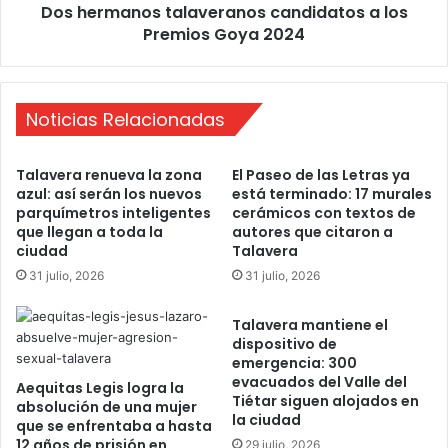
i
Dos hermanos talaveranos candidatos a los
o
s
Premios Goya 2024
s
m
t
o
a
e
l
l
Noticias Relacionadas
a
m
v
e
e
Talavera renueva la zona
El Paseo de las Letras ya
j
r
azul: así serán los nuevos
está terminado: 17 murales
o
a
parquímetros inteligentes
cerámicos con textos de
r
n
que llegan a toda la
autores que citaron a
m
o
ciudad
Talavera
e
s
31 julio, 2026
31 julio, 2026
s
c
d
a
Talavera mantiene el
e
n
dispositivo de
o
d
emergencia: 300
c
i
evacuados del Valle del
Aequitas Legis logra la
t
d
Tiétar siguen alojados en
absolución de una mujer
u
a
la ciudad
que se enfrentaba a hasta
b
t
12 años de prisión en
29 julio, 2026