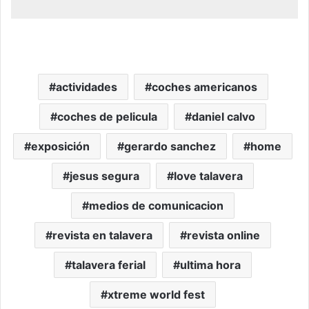
actividades
coches americanos
coches de pelicula
daniel calvo
exposición
gerardo sanchez
home
jesus segura
love talavera
medios de comunicacion
revista en talavera
revista online
talavera ferial
ultima hora
xtreme world fest