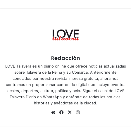
Redacción
LOVE Talavera es un diario online que ofrece noticias actualizadas
sobre Talavera de la Reina y su Comarca. Anteriormente
conocidos por nuestra revista impresa gratuita, ahora nos
centramos en proporcionar contenido digital que incluye eventos
locales, deportes, cultura, política y ocio. Sigue el
canal de LOVE
Talavera Diario en WhatsApp
y entérate de todas las noticias,
historias y anécdotas de la ciudad.
Siti
Fa
X
Ins
o
ce
tag
we
bo
ra