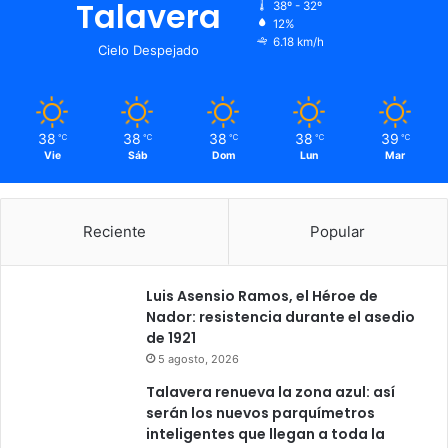
Talavera
38º - 32º
12%
6.18 km/h
Cielo Despejado
38
38
38
38
39
℃
℃
℃
℃
℃
Vie
Sáb
Dom
Lun
Mar
Reciente
Popular
Luis Asensio Ramos, el Héroe de
Nador: resistencia durante el asedio
de 1921
5 agosto, 2026
Talavera renueva la zona azul: así
serán los nuevos parquímetros
inteligentes que llegan a toda la