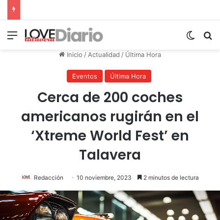
Menú
Switch
B
Inicio
/
Actualidad
/
Última Hora
Eventos
Última Hora
Cerca de 200 coches
americanos rugirán en el
‘Xtreme World Fest’ en
Talavera
Redacción
10 noviembre, 2023
2 minutos de lectura