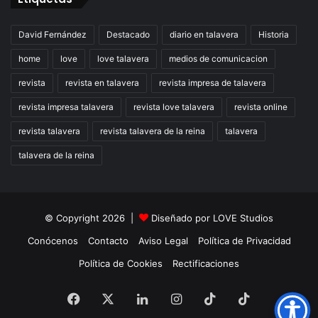
David Fernández
Destacado
diario en talavera
Historia
home
love
love talavera
medios de comunicacion
revista
revista en talavera
revista impresa de talavera
revista impresa talavera
revista love talavera
revista online
revista talavera
revista talavera de la reina
talavera
talavera de la reina
© Copyright 2026 |
Diseñado por
LOVE Studios
Conócenos
Contacto
Aviso Legal
Política de Privacidad
Política de Cookies
Rectificaciones
Facebook
X
LinkedIn
Instagram
TikTok
RSS