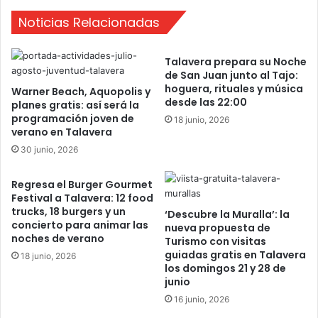
S
ó
Noticias Relacionadas
a
e
n
n
I
T
Talavera prepara su Noche
s
a
de San Juan junto al Tajo:
i
l
hoguera, rituales y música
Warner Beach, Aquopolis y
d
a
desde las 22:00
planes gratis: así será la
r
v
programación joven de
18 junio, 2026
o
e
verano en Talavera
r
30 junio, 2026
a
Regresa el Burger Gourmet
Festival a Talavera: 12 food
trucks, 18 burgers y un
‘Descubre la Muralla’: la
concierto para animar las
nueva propuesta de
noches de verano
Turismo con visitas
guiadas gratis en Talavera
18 junio, 2026
los domingos 21 y 28 de
junio
16 junio, 2026