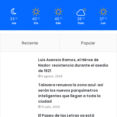
33
40
40
38
37
℃
℃
℃
℃
℃
Jue
Vie
Sáb
Dom
Lun
Reciente
Popular
Luis Asensio Ramos, el Héroe de
Nador: resistencia durante el asedio
de 1921
5 agosto, 2026
Talavera renueva la zona azul: así
serán los nuevos parquímetros
inteligentes que llegan a toda la
ciudad
31 julio, 2026
El Paseo de las Letras ya está