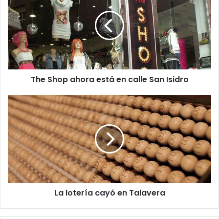
e
S
h
o
p
a
h
The Shop ahora está en calle San Isidro
o
r
a
L
e
a
s
l
t
o
á
t
e
e
n
r
c
í
a
a
La lotería cayó en Talavera
l
c
l
a
e
y