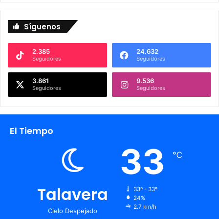
Síguenos
2.385
24.632
Seguidores
Seguidores
3.861
9.536
Seguidores
Seguidores
El Tiempo
33
℃
Talavera
33º - 33º
24%
2.7 km/h
Cielo Despejado