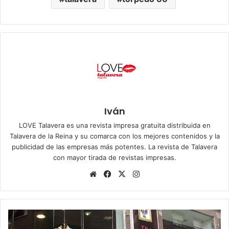
Iván
LOVE Talavera es una revista impresa gratuita distribuida en
Talavera de la Reina y su comarca con los mejores contenidos y la
publicidad de las empresas más potentes. La revista de Talavera
con mayor tirada de revistas impresas.
Siti
Fa
X
Ins
o
ce
tag
we
bo
ra
b
ok
m
T
h