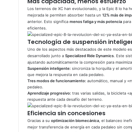
Más capacidad, menos esfuerzo
Los terrenos de XC han evolucionado, y la Epic 8 lo ha 
mejorada le permiten absorber hasta un
12% más de impa
anterior. Esto significa
menos fatiga y más potencia
para 
eficientes.
Tecnología de suspensión intelige
Uno de los aspectos más destacados de este modelo e
desarrollado junto a
Specialized Ride Dynamics
. Este sis
ajustando automáticamente la compresión para maximizar 
Suspensión inteligente:
sincroniza la horquilla y el amor
que mejora la respuesta en cada pedaleo.
Tres modos de funcionamiento:
automático, manual y «m
pedaleo.
Aprendizaje progresivo:
tras varias salidas, la bicicleta 
respuesta ante cada desafío del terreno.
Eficiencia sin concesiones
Gracias a su
optimización biomecánica
, el balanceo ine
mejor transferencia de energía en cada pedaleo sin comp