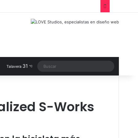
Facebook
X
LinkedIn
Instagram
TikTok
RSS
Switch sk
31
Buscar
Talavera
℃
ialized S-Works