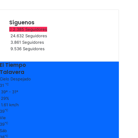
Síguenos
2.385
Seguidores
24.632
Seguidores
3.861
Seguidores
9.536
Seguidores
El Tiempo
Talavera
Cielo Despejado
℃
31
39º - 31º
29%
1.61 km/h
℃
39
Vie
℃
39
Sáb
℃
38