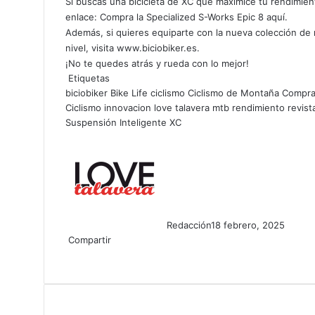
Si buscas una bicicleta de XC que maximice tu rendimie
enlace:
Compra la Specialized S-Works Epic 8 aquí
.
Además, si quieres equiparte con la nueva colección de ro
nivel, visita
www.biciobiker.es
.
¡No te quedes atrás y rueda con lo mejor!
Etiquetas
biciobiker
Bike Life
ciclismo
Ciclismo de Montaña
Compra 
Ciclismo
innovacion
love talavera
mtb
rendimiento
revist
Suspensión Inteligente
XC
Redacción
18 febrero, 2025
Compartir
F
X
L
W
T
L
C
I
a
i
h
e
i
o
m
c
n
a
l
n
m
p
e
k
t
e
e
p
r
b
e
s
g
a
i