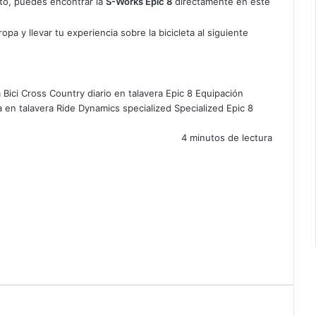
nto, puedes encontrar la
S-Works Epic 8
directamente en este
pa y llevar tu experiencia sobre la bicicleta al siguiente
Bici
Cross Country
diario en talavera
Epic 8
Equipación
a en talavera
Ride Dynamics
specialized
Specialized Epic 8
4 minutos de lectura