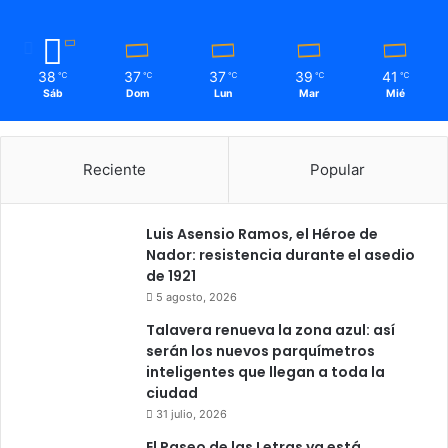
l
l
o
38
37
37
39
41
℃
℃
℃
℃
℃
n
Sáb
Dom
Lun
Mar
Mié
e
s
c
o
Reciente
Popular
n
u
n
Luis Asensio Ramos, el Héroe de
f
Nador: resistencia durante el asedio
u
de 1921
e
5 agosto, 2026
r
Talavera renueva la zona azul: así
t
serán los nuevos parquímetros
e
inteligentes que llegan a toda la
i
ciudad
m
p
31 julio, 2026
u
El Paseo de las Letras ya está