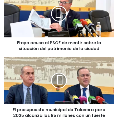
a
y
o
a
c
u
s
Etayo acusa al PSOE de mentir sobre la
a
situación del patrimonio de la ciudad
a
l
P
E
S
l
O
p
E
r
d
e
e
s
m
u
e
p
n
u
t
El presupuesto municipal de Talavera para
e
i
2025 alcanza los 85 millones con un fuerte
s