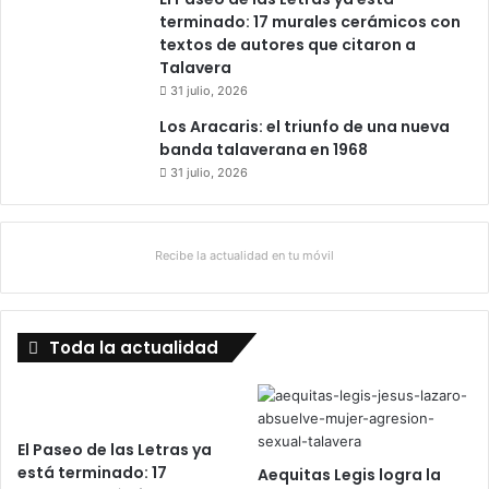
l
terminado: 17 murales cerámicos con
s
textos de autores que citaron a
o
Talavera
a
31 julio, 2026
l
a
Los Aracaris: el triunfo de una nueva
s
banda talaverana en 1968
i
31 julio, 2026
n
v
e
Recibe la actualidad en tu móvil
r
s
i
o
Toda la actualidad
n
e
s
El Paseo de las Letras ya
está terminado: 17
Aequitas Legis logra la