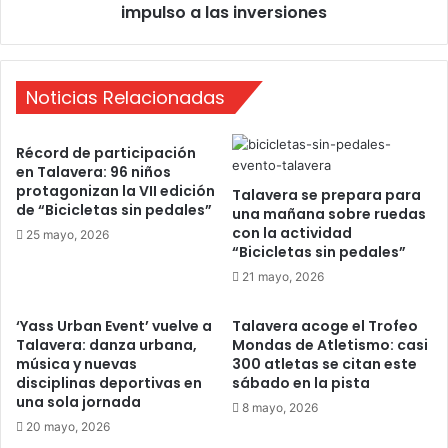
r
t
impulso a las inversiones
s
o
o
m
b
u
r
n
Noticias Relacionadas
e
i
l
c
Récord de participación
a
i
en Talavera: 96 niños
s
p
protagonizan la VII edición
Talavera se prepara para
i
a
de “Bicicletas sin pedales”
una mañana sobre ruedas
t
l
con la actividad
25 mayo, 2026
u
d
“Bicicletas sin pedales”
a
e
21 mayo, 2026
c
T
i
a
ó
l
‘Yass Urban Event’ vuelve a
Talavera acoge el Trofeo
n
Talavera: danza urbana,
Mondas de Atletismo: casi
a
música y nuevas
300 atletas se citan este
d
v
disciplinas deportivas en
sábado en la pista
e
e
una sola jornada
l
r
8 mayo, 2026
p
20 mayo, 2026
a
a