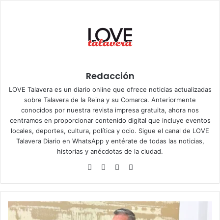
Redacción
LOVE Talavera es un diario online que ofrece noticias actualizadas
sobre Talavera de la Reina y su Comarca. Anteriormente
conocidos por nuestra revista impresa gratuita, ahora nos
centramos en proporcionar contenido digital que incluye eventos
locales, deportes, cultura, política y ocio. Sigue el
canal de LOVE
Talavera Diario en WhatsApp
y entérate de todas las noticias,
historias y anécdotas de la ciudad.
Siti
Fa
X
Ins
o
ce
tag
we
bo
ra
b
ok
m
E
t