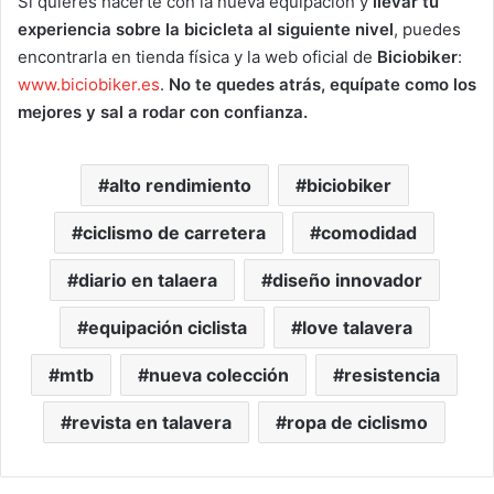
Si quieres hacerte con la nueva equipación y
llevar tu
experiencia sobre la bicicleta al siguiente nivel
, puedes
encontrarla en tienda física y la web oficial de
Biciobiker
:
www.biciobiker.es
.
No te quedes atrás, equípate como los
mejores y sal a rodar con confianza.
alto rendimiento
biciobiker
ciclismo de carretera
comodidad
diario en talaera
diseño innovador
equipación ciclista
love talavera
mtb
nueva colección
resistencia
revista en talavera
ropa de ciclismo