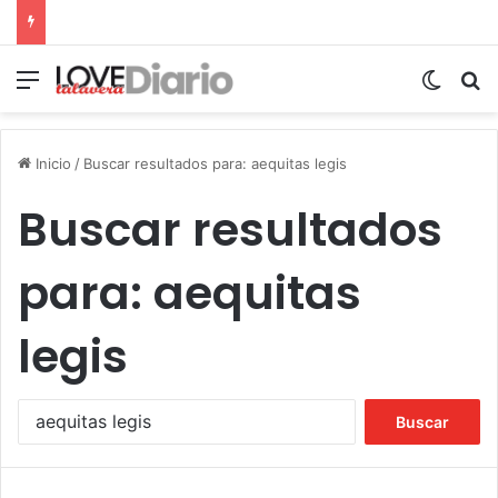
Menú
Switch
B
Inicio
/
Buscar resultados para: aequitas legis
Buscar resultados
para:
aequitas
legis
B
u
s
c