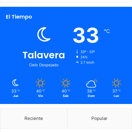
El Tiempo
33
℃
Talavera
33º - 33º
24%
2.7 km/h
Cielo Despejado
33
40
40
38
37
℃
℃
℃
℃
℃
Jue
Vie
Sáb
Dom
Lun
Reciente
Popular