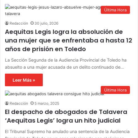
a
r
Última Hora
:
Redacción
30 julio, 2026
Aequitas Legis logra la absolución de
una mujer que se enfrentaba a hasta 12
años de prisión en Toledo
La Sección Segunda de la Audiencia Provincial de Toledo ha
absuelto a una mujer acusada de un delito continuado de…
Leer Más »
Última Hora
Redacción
5 marzo, 2025
El despacho de abogados de Talavera
‘Aequitas Legis’ logra un hito judicial
El Tribunal Supremo ha anulado una sentencia de la Audiencia